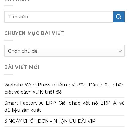
CHUYÊN MỤC BÀI VIẾT
Chuyên
mục
bài
BÀI VIẾT MỚI
viết
Website WordPress nhiễm mã độc: Dấu hiệu nhận
biết và cách xử lý triệt để
Smart Factory AI ERP: Giải pháp kết nối ERP, AI và
dữ liệu sản xuất
3 NGÀY CHỐT ĐƠN – NHẬN ƯU ĐÃI VIP