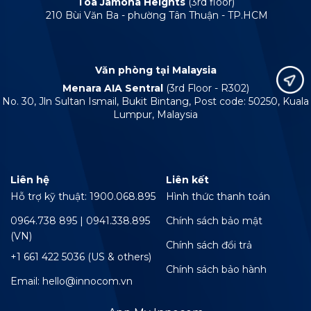
Tòa Jamona Heights
(3rd floor)
210 Bùi Văn Ba - phường Tân Thuận - TP.HCM
Văn phòng tại Malaysia
Menara AIA Sentral
(3rd Floor - R302)
No. 30, Jln Sultan Ismail, Bukit Bintang, Post code: 50250, Kuala
Lumpur, Malaysia
Liên hệ
Liên kết
Hỗ trợ kỹ thuật: 1900.068.895
Hình thức thanh toán
0964.738 895 | 0941.338.895
Chính sách bảo mật
(VN)
Chính sách đổi trả
+1 661 422 5036 (US & others)
Chính sách bảo hành
Email: hello@innocom.vn