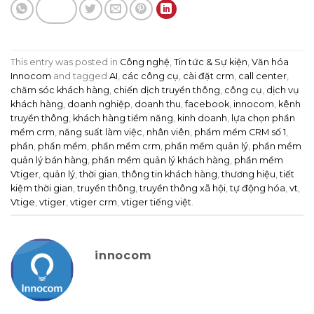
This entry was posted in
Công nghệ
,
Tin tức & Sự kiện
,
Văn hóa
Innocom
and tagged
AI
,
các công cụ
,
cài đặt crm
,
call center
,
chăm sóc khách hàng
,
chiến dịch truyền thông
,
công cụ
,
dịch vụ
khách hàng
,
doanh nghiệp
,
doanh thu
,
facebook
,
innocom
,
kênh
truyền thông
,
khách hàng tiềm năng
,
kinh doanh
,
lựa chọn phần
mềm crm
,
năng suất làm việc
,
nhân viên
,
phầm mềm CRM số 1
,
phần
,
phần mềm
,
phần mềm crm
,
phần mềm quản lý
,
phần mềm
quản lý bán hàng
,
phần mềm quản lý khách hàng
,
phần mềm
Vtiger
,
quản lý
,
thời gian
,
thông tin khách hàng
,
thương hiệu
,
tiết
kiệm thời gian
,
truyền thông
,
truyền thông xã hội
,
tự động hóa
,
vt
,
Vtige
,
vtiger
,
vtiger crm
,
vtiger tiếng việt
.
innocom