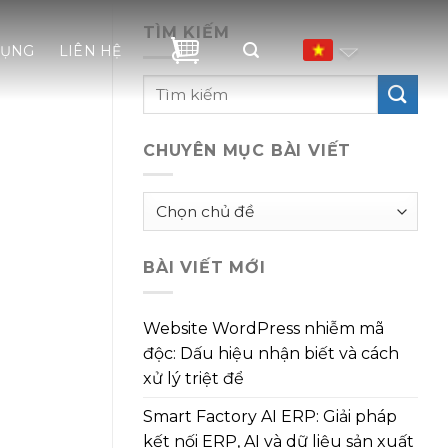
TÌM KIẾM
DỤNG
LIÊN HỆ
CHUYÊN MỤC BÀI VIẾT
Chuyên
mục
bài
BÀI VIẾT MỚI
viết
Website WordPress nhiễm mã
độc: Dấu hiệu nhận biết và cách
xử lý triệt để
Smart Factory AI ERP: Giải pháp
kết nối ERP, AI và dữ liệu sản xuất