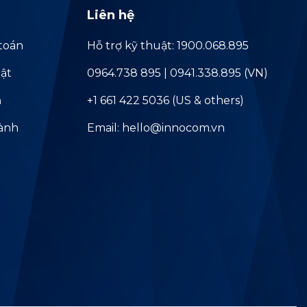
Liên hệ
toán
Hỗ trợ kỹ thuật: 1900.068.895
ật
0964.738 895 | 0941.338.895 (VN)
ả
+1 661 422 5036 (US & others)
hành
Email: hello@innocom.vn