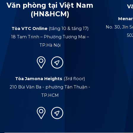
Văn phòng tại Việt Nam
V
(HN&HCM)
Menar
No. 30, Jln S
Tòa VTC Online
(tầng 10 & tầng 17)
50
18 Tam Trinh – Phường Tương Mai –
TP.Hà Nội
Tòa Jamona Heights
(3rd floor)
210 Bùi Văn Ba - phường Tân Thuận -
TP.HCM