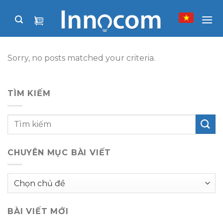
Skip
to
content
Sorry, no posts matched your criteria.
TÌM KIẾM
CHUYÊN MỤC BÀI VIẾT
Chuyên
mục
bài
BÀI VIẾT MỚI
viết