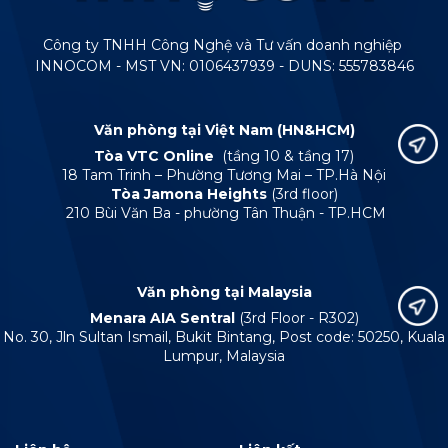
Công ty TNHH Công Nghệ và Tư vấn doanh nghiệp
INNOCOM - MST VN: 0106437939 - DUNS: 555783846
Văn phòng tại Việt Nam (HN&HCM)
Tòa VTC Online
(tầng 10 & tầng 17)
18 Tam Trinh – Phường Tương Mai – TP.Hà Nội
Tòa Jamona Heights
(3rd floor)
210 Bùi Văn Ba - phường Tân Thuận - TP.HCM
Văn phòng tại Malaysia
Menara AIA Sentral
(3rd Floor - R302)
No. 30, Jln Sultan Ismail, Bukit Bintang, Post code: 50250, Kuala
Lumpur, Malaysia