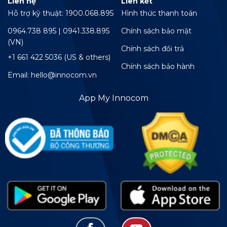
Liên hệ
Liên kết
Hỗ trợ kỹ thuật: 1900.068.895
Hình thức thanh toán
0964.738 895 | 0941.338.895
Chính sách bảo mật
(VN)
Chính sách đổi trả
+1 661 422 5036 (US & others)
Chính sách bảo hành
Email: hello@innocom.vn
App My Innocom