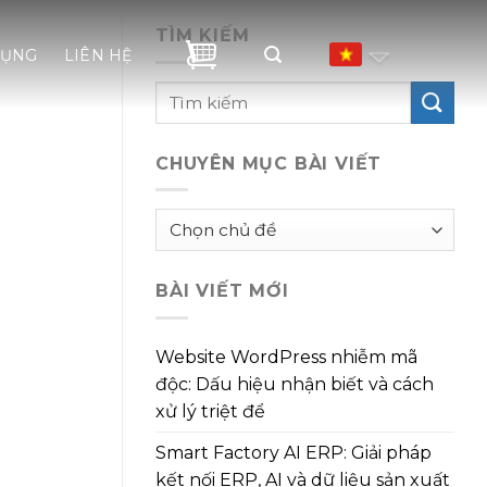
TÌM KIẾM
DỤNG
LIÊN HỆ
CHUYÊN MỤC BÀI VIẾT
Chuyên
mục
bài
BÀI VIẾT MỚI
viết
Website WordPress nhiễm mã
độc: Dấu hiệu nhận biết và cách
xử lý triệt để
Smart Factory AI ERP: Giải pháp
kết nối ERP, AI và dữ liệu sản xuất