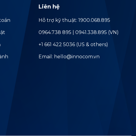
Liên hệ
toán
Hỗ trợ kỹ thuật: 1900.068.895
ật
0964.738 895 | 0941.338.895 (VN)
ả
+1 661 422 5036 (US & others)
hành
Email: hello@innocom.vn