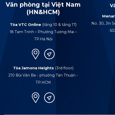
Văn phòng tại Việt Nam
V
(HN&HCM)
Menar
No. 30, Jln S
Tòa VTC Online
(tầng 10 & tầng 17)
50
18 Tam Trinh – Phường Tương Mai –
TP.Hà Nội
Tòa Jamona Heights
(3rd floor)
210 Bùi Văn Ba - phường Tân Thuận -
TP.HCM