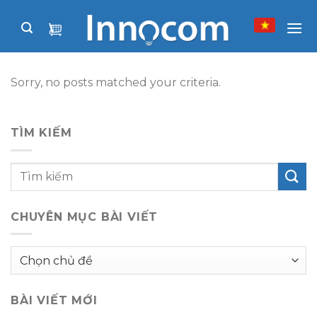
Skip
to
content
Sorry, no posts matched your criteria.
TÌM KIẾM
CHUYÊN MỤC BÀI VIẾT
Chuyên
mục
bài
BÀI VIẾT MỚI
viết