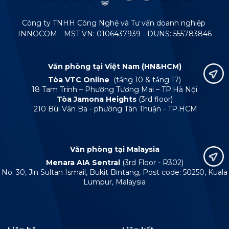
Công ty TNHH Công Nghệ và Tư vấn doanh nghiệp
INNOCOM - MST VN: 0106437939 - DUNS: 555783846
Văn phòng tại Việt Nam (HN&HCM)
Tòa VTC Online
(tầng 10 & tầng 17)
18 Tam Trinh – Phường Tương Mai – TP.Hà Nội
Tòa Jamona Heights
(3rd floor)
210 Bùi Văn Ba - phường Tân Thuận - TP.HCM
Văn phòng tại Malaysia
Menara AIA Sentral
(3rd Floor - R302)
No. 30, Jln Sultan Ismail, Bukit Bintang, Post code: 50250, Kuala
Lumpur, Malaysia