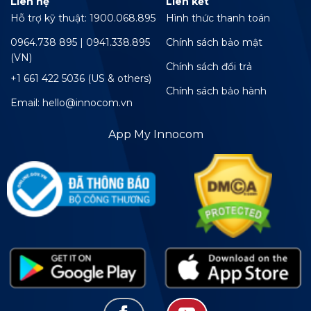
Liên hệ
Liên kết
Hỗ trợ kỹ thuật: 1900.068.895
Hình thức thanh toán
0964.738 895 | 0941.338.895
Chính sách bảo mật
(VN)
Chính sách đổi trả
+1 661 422 5036 (US & others)
Chính sách bảo hành
Email: hello@innocom.vn
App My Innocom