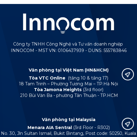
Công ty TNHH Công Nghệ và Tư vấn doanh nghiệp
INNOCOM - MST VN: 0106437939 - DUNS: 555783846
Văn phòng tại Việt Nam (HN&HCM)
Tòa VTC Online
(tầng 10 & tầng 17)
18 Tam Trinh – Phường Tương Mai – TP.Hà Nội
Tòa Jamona Heights
(3rd floor)
210 Bùi Văn Ba - phường Tân Thuận - TP.HCM
Văn phòng tại Malaysia
Menara AIA Sentral
(3rd Floor - R302)
No. 30, Jln Sultan Ismail, Bukit Bintang, Post code: 50250, Kuala