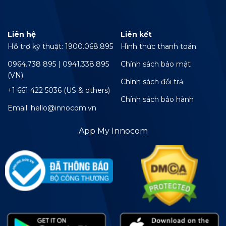
Liên hệ
Liên kết
Hỗ trợ kỹ thuật: 1900.068.895
Hình thức thanh toán
0964.738 895 | 0941.338.895
Chính sách bảo mật
(VN)
Chính sách đổi trả
+1 661 422 5036 (US & others)
Chính sách bảo hành
Email: hello@innocom.vn
App My Innocom