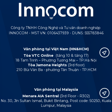
Công ty TNHH Công Nghệ và Tư vấn doanh nghiệp
INNOCOM - MST VN: 0106437939 - DUNS: 555783846
Văn phòng tại Việt Nam (HN&HCM)
Tòa VTC Online
(tầng 10 & tầng 17)
18 Tam Trinh – Phường Tương Mai – TP.Hà Nội
Tòa Jamona Heights
(3rd floor)
210 Bùi Văn Ba - phường Tân Thuận - TP.HCM
Văn phòng tại Malaysia
Menara AIA Sentral
(3rd Floor - R302)
No. 30, Jln Sultan Ismail, Bukit Bintang, Post code: 50250, Kuala
Lumpur, Malaysia