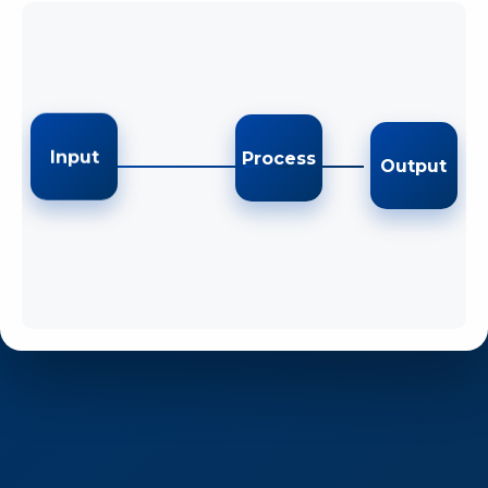
Output
Process
Input