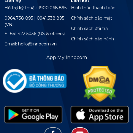
Liên hệ
Liên kết
Hỗ trợ kỹ thuật: 1900.068.895
Hình thức thanh toán
0964.738 895 | 0941.338.895
Chính sách bảo mật
(VN)
Chính sách đổi trả
+1 661 422 5036 (US & others)
Chính sách bảo hành
Email: hello@innocom.vn
App My Innocom