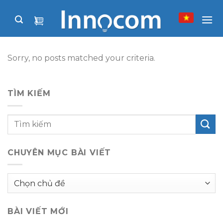
Skip
to
content
Sorry, no posts matched your criteria.
TÌM KIẾM
CHUYÊN MỤC BÀI VIẾT
Chuyên
mục
bài
BÀI VIẾT MỚI
viết