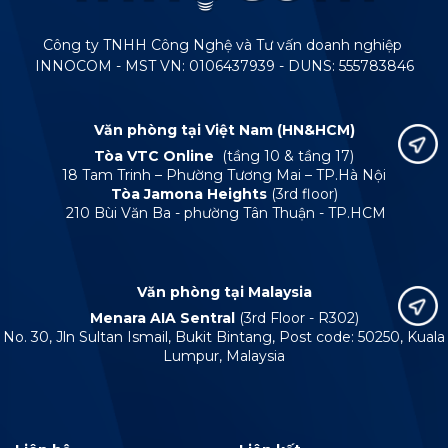
Công ty TNHH Công Nghệ và Tư vấn doanh nghiệp
INNOCOM - MST VN: 0106437939 - DUNS: 555783846
Văn phòng tại Việt Nam (HN&HCM)
Tòa VTC Online
(tầng 10 & tầng 17)
18 Tam Trinh – Phường Tương Mai – TP.Hà Nội
Tòa Jamona Heights
(3rd floor)
210 Bùi Văn Ba - phường Tân Thuận - TP.HCM
Văn phòng tại Malaysia
Menara AIA Sentral
(3rd Floor - R302)
No. 30, Jln Sultan Ismail, Bukit Bintang, Post code: 50250, Kuala
Lumpur, Malaysia