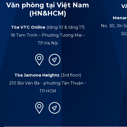
Văn phòng tại Việt Nam
V
(HN&HCM)
Menar
No. 30, Jln S
Tòa VTC Online
(tầng 10 & tầng 17)
50
18 Tam Trinh – Phường Tương Mai –
TP.Hà Nội
Tòa Jamona Heights
(3rd floor)
210 Bùi Văn Ba - phường Tân Thuận -
TP.HCM