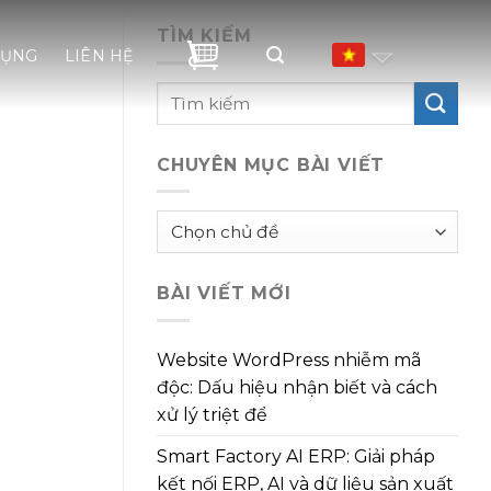
TÌM KIẾM
DỤNG
LIÊN HỆ
CHUYÊN MỤC BÀI VIẾT
Chuyên
mục
bài
BÀI VIẾT MỚI
viết
Website WordPress nhiễm mã
độc: Dấu hiệu nhận biết và cách
xử lý triệt để
Smart Factory AI ERP: Giải pháp
kết nối ERP, AI và dữ liệu sản xuất