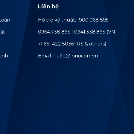
Liên hệ
toán
Hỗ trợ kỹ thuật: 1900.068.895
ật
0964.738 895 | 0941.338.895 (VN)
ả
+1 661 422 5036 (US & others)
hành
Email: hello@innocom.vn