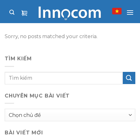
Skip
to
content
Sorry, no posts matched your criteria.
TÌM KIẾM
CHUYÊN MỤC BÀI VIẾT
Chuyên
mục
bài
BÀI VIẾT MỚI
viết