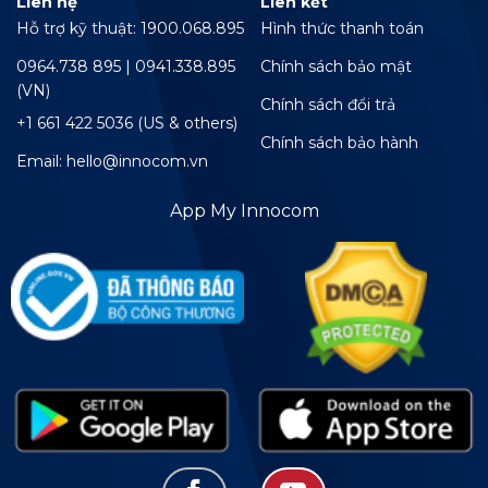
Liên hệ
Liên kết
Hỗ trợ kỹ thuật: 1900.068.895
Hình thức thanh toán
0964.738 895 | 0941.338.895
Chính sách bảo mật
(VN)
Chính sách đổi trả
+1 661 422 5036 (US & others)
Chính sách bảo hành
Email: hello@innocom.vn
App My Innocom