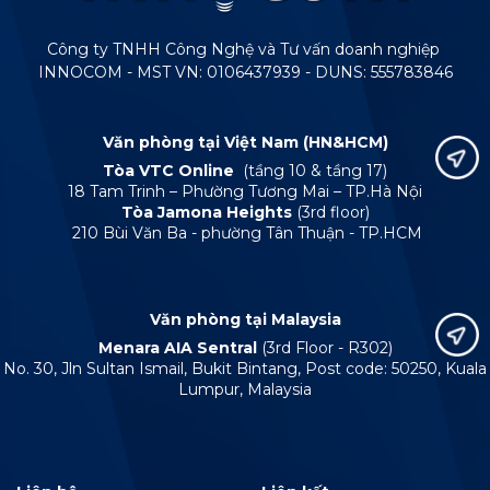
Công ty TNHH Công Nghệ và Tư vấn doanh nghiệp
INNOCOM - MST VN: 0106437939 - DUNS: 555783846
Văn phòng tại Việt Nam (HN&HCM)
Tòa VTC Online
(tầng 10 & tầng 17)
18 Tam Trinh – Phường Tương Mai – TP.Hà Nội
Tòa Jamona Heights
(3rd floor)
210 Bùi Văn Ba - phường Tân Thuận - TP.HCM
Văn phòng tại Malaysia
Menara AIA Sentral
(3rd Floor - R302)
No. 30, Jln Sultan Ismail, Bukit Bintang, Post code: 50250, Kuala
Lumpur, Malaysia