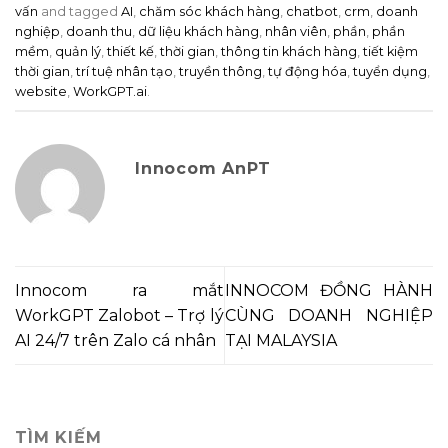
vấn
and tagged
AI
,
chăm sóc khách hàng
,
chatbot
,
crm
,
doanh
nghiệp
,
doanh thu
,
dữ liệu khách hàng
,
nhân viên
,
phần
,
phần
mềm
,
quản lý
,
thiết kế
,
thời gian
,
thông tin khách hàng
,
tiết kiệm
thời gian
,
trí tuệ nhân tạo
,
truyền thông
,
tự động hóa
,
tuyển dụng
,
website
,
WorkGPT.ai
.
Innocom AnPT
Innocom ra mắt
INNOCOM ĐỒNG HÀNH
WorkGPT Zalobot – Trợ lý
CÙNG DOANH NGHIỆP
AI 24/7 trên Zalo cá nhân
TẠI MALAYSIA
TÌM KIẾM