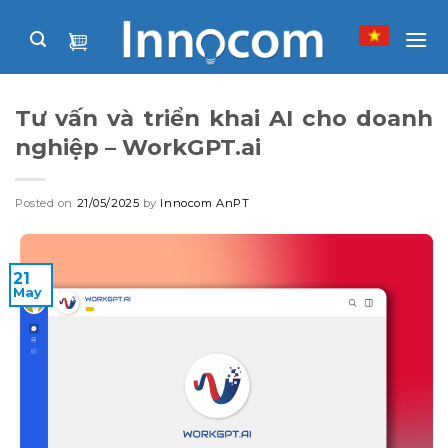
Skip
to
content
Tư vấn và triển khai AI cho doanh
nghiệp – WorkGPT.ai
Posted on
21/05/2025
by
Innocom AnPT
21
May