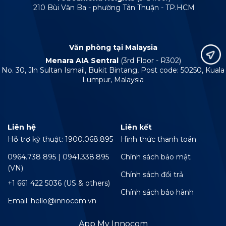
210 Bùi Văn Ba - phường Tân Thuận - TP.HCM
Văn phòng tại Malaysia
Menara AIA Sentral
(3rd Floor - R302)
No. 30, Jln Sultan Ismail, Bukit Bintang, Post code: 50250, Kuala
Lumpur, Malaysia
Liên hệ
Liên kết
Hỗ trợ kỹ thuật: 1900.068.895
Hình thức thanh toán
0964.738 895 | 0941.338.895
Chính sách bảo mật
(VN)
Chính sách đổi trả
+1 661 422 5036 (US & others)
Chính sách bảo hành
Email: hello@innocom.vn
App My Innocom