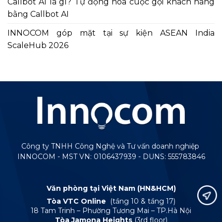
Callbot AI là gì? Tự động hóa cuộc gọi khách hàng
bằng Callbot AI
INNOCOM góp mặt tại sự kiện ASEAN India
ScaleHub 2026
Công ty TNHH Công Nghệ và Tư vấn doanh nghiệp
INNOCOM - MST VN: 0106437939 - DUNS: 555783846
Văn phòng tại Việt Nam (HN&HCM)
Tòa VTC Online
(tầng 10 & tầng 17)
18 Tam Trinh – Phường Tương Mai – TP.Hà Nội
Tòa Jamona Heights
(3rd floor)