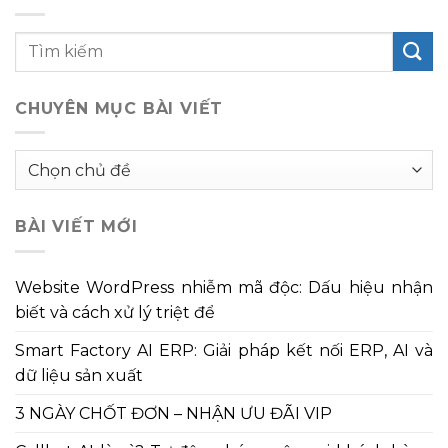
CHUYÊN MỤC BÀI VIẾT
Chuyên
mục
bài
BÀI VIẾT MỚI
viết
Website WordPress nhiễm mã độc: Dấu hiệu nhận
biết và cách xử lý triệt để
Smart Factory AI ERP: Giải pháp kết nối ERP, AI và
dữ liệu sản xuất
3 NGÀY CHỐT ĐƠN – NHẬN ƯU ĐÃI VIP