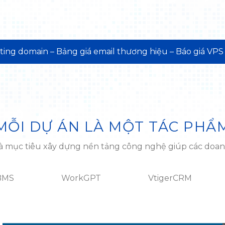
sting domain
–
Bảng giá email thương hiệu
–
Báo giá VPS
MỖI DỰ ÁN LÀ MỘT TÁC PHẨ
 và mục tiêu xây dựng nền tảng công nghệ giúp các do
BMS
WorkGPT
VtigerCRM