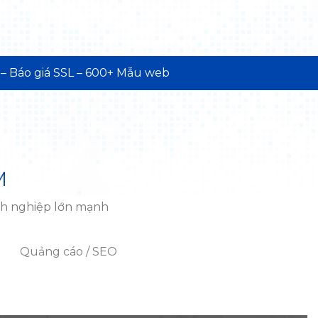
–
Báo giá SSL
–
600+ Mẫu web
M
anh nghiệp lớn mạnh
Quảng cáo / SEO