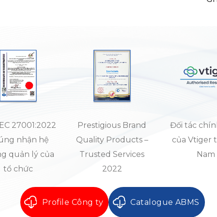
IEC 27001:2022
Prestigious Brand
Đối tác chí
úng nhận hệ
Quality Products –
của Vtiger t
g quản lý của
Trusted Services
Nam
tổ chức
2022
Profile Công ty
Catalogue ABMS