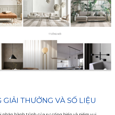
GIẢI THƯỞNG VÀ SỐ LIỆU
i nhận hành trình của sự cống hiến và niềm vui