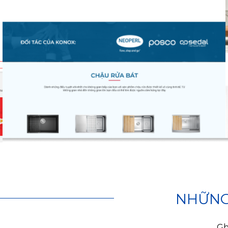
NHỮNG 
Gh