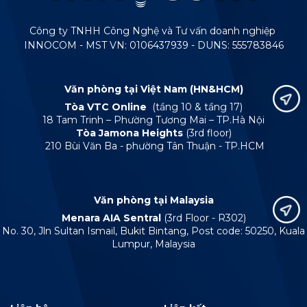
Công ty TNHH Công Nghệ và Tư vấn doanh nghiệp
INNOCOM - MST VN: 0106437939 - DUNS: 555783846
Văn phòng tại Việt Nam (HN&HCM)
Tòa VTC Online
(tầng 10 & tầng 17)
18 Tam Trinh – Phường Tương Mai – TP.Hà Nội
Tòa Jamona Heights
(3rd floor)
210 Bùi Văn Ba - phường Tân Thuận - TP.HCM
Văn phòng tại Malaysia
Menara AIA Sentral
(3rd Floor - R302)
No. 30, Jln Sultan Ismail, Bukit Bintang, Post code: 50250, Kuala
Lumpur, Malaysia