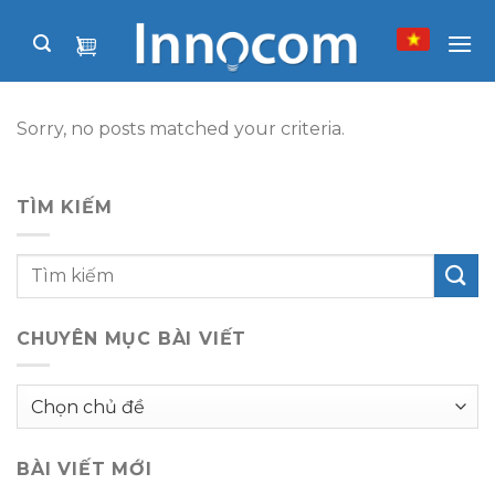
Skip
to
content
Sorry, no posts matched your criteria.
TÌM KIẾM
CHUYÊN MỤC BÀI VIẾT
Chuyên
mục
bài
BÀI VIẾT MỚI
viết