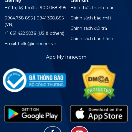
Liên hệ
Liên kết
Hỗ trợ kỹ thuật: 1900.068.895
Hình thức thanh toán
0964.738 895 | 0941.338.895
Chính sách bảo mật
(VN)
Chính sách đổi trả
+1 661 422 5036 (US & others)
Chính sách bảo hành
Email: hello@innocom.vn
App My Innocom