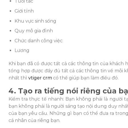
Tuổi tác
Giới tính
Khu vực sinh sống
Quy mô gia đ
ình
Chức danh công việc
Lương
Khi bạn đã có được tất cả các thông tin của khách
tổng hợp được đầy đủ tất cả các thông tin về mỗi
nhất thì
vtiger crm
có thể giúp bạn làm điều đó.
4. Tạo ra tiếng nói riêng của b
Kiểm tra thực tế nhanh: Bạn không phả
i là ngư
ời 
bạn không phả
i là ngư
ời sáng tạo nội dung duy nhấ
của bạn yêu cầu. Những gì bạn có thể
đưa ra
trong
cá nhân của riêng bạn.