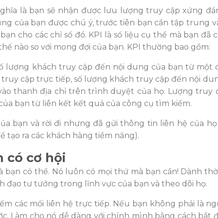
ghĩa là bạn sẽ nhậ
n đư
ợ
c lưu lư
ợng truy cập xứ
ng đá
ung của bạ
n đư
ợc chú ý
, trư
ớc tiên bạn cần tập trung v
bạn cho các chỉ số
đ
ó. KPI là số liệu cụ thể mà bạ
n đ
ã 
th
ế nào so vớ
i mong đ
ợi của bạn. KPI
thư
ờng bao gồm:
ố
lư
ợng khách truy cậ
p đ
ến nội dung của bạn từ một
truy cập trực tiếp, số
lư
ợng khách truy cậ
p đ
ến nội du
vào thanh đ
ịa chỉ trên trình duyệt của họ.
Lư
ợng truy 
của bạn từ liên kết kết quả của công cụ tìm kiếm.
của bạn và rờ
i đi nhưng đ
ã gửi thông tin liên hệ của họ
đ
ể tạo ra các khách hàng tiề
m năng).
n có cơ h
ội
à bạn có thể. Nó luôn có mọi thứ mà bạn cần! Dành thời
nh
đ
ạ
o tư tư
ởng trong lĩnh vực của bạn và theo dõi họ.
iếm các mối liên hệ trực tiếp. Nếu bạn không phả
i là n
ớc. Làm cho nó dễ dàng với chính mình bằng cách bắ
t 