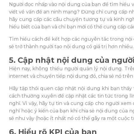
Ngư
ờ
i đ
ọc nhấp vào nội dung của bạ
n đ
ể tìm hiểu 
viết về vấ
n đ
ề an ninh mạ
ng? Đ
ừng chỉ cung cấp nh
hãy cung cấp các câu chuyệ
n tương t
ự và kinh ng
hiểu biết của bạn và chỉ bạn mới có thể cung cấp các
Tìm hiểu cách
đ
ể kết hợp các nguyên tắc trong nội 
sẽ trở
thành ngư
ời tạo nội dung có giá trị
hơn nhi
ều.
5. Cập nhật nội dung củ
a ngư
ờ
Hiện nay, không thiế
u ngư
ời quản lý nội dung. Trê
internet và chuyển tiếp nộ
i dung đó, chia s
ẻ nó trên
Hãy tập thói quen cập nhật nội dung khi bạn thấy
cách thư
ờng xuyên
đ
ể cập nhật các tin tức trong l
nghĩ. Vì vậy, hãy tự tin và cung cấp cho
ngư
ời xem 
nghĩ hoặc ý kiến của bạn khi chia sẻ nội dung củ
a n
sẽ
như v
ậy (hoặc ít nhất nó có thể gây ra một cuộc 
6. Hiểu rõ KPI của bạn