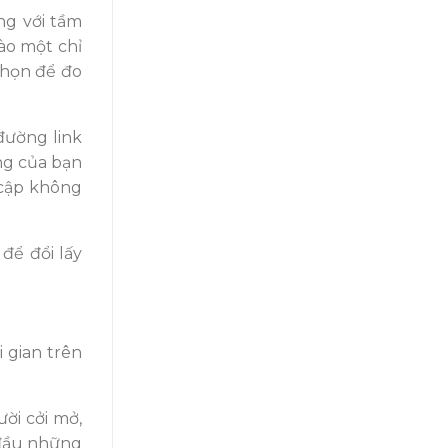
ng v
ới tầm
ào một chỉ
chọ
n đ
ể
đo
đư
ờng link
ng của bạn
cập không
đ
ể
đ
ổi lấy
 gian trên
gư
ời cởi mở,
đ
ầu những