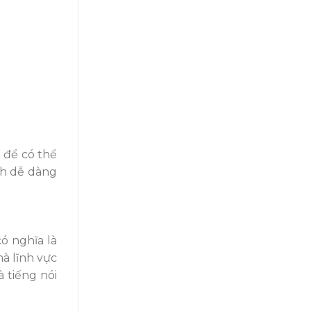
g
để có thể
ch dễ dàng
có ngh
ĩa là
mà
lĩnh vực
 tiếng nói