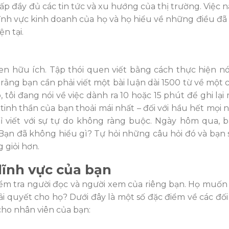
ấp đầy đủ các tin tứ
c và xu hư
ớng của thị
trư
ờng. Việc 
lĩnh vực kinh doanh của họ và họ hiểu về nhữ
ng đi
ề
u đ
ã
ện tại.
en hữu ích. Tập thói quen viết bằng cách thực hiện n
i rằng bạn cần phải viết một bài luận dài 1500 từ về một 
, tôi đang nói v
ề việc dành ra 10 hoặ
c 15 phút đ
ể ghi lại
ì tinh thần của bạn thoải mái nhấ
t – đ
ối với hầu hết mọ
i 
 viết với sự tự do không ràng buộc. Ngày hôm qua, b
Bạ
n đ
ã không hiểu gì? Tự hỏi những câu hỏ
i đó
và bạn 
 giỏi hơn.
lĩnh vực của bạn
iểm tra
ngư
ờ
i đ
ọc và
ngư
ời xem của riêng bạn. Họ muốn
ải quyết cho họ
? Dư
ớ
i đây là m
ột số
đ
ặ
c đi
ểm về
các đ
ố
ho nhân viên của bạn: