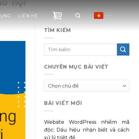
ạo nội
DỤNG
LIÊN HỆ
TÌM KIẾM
CHUYÊN MỤC BÀI VIẾT
Chuyên
mục
bài
BÀI VIẾT MỚI
viết
Website WordPress nhiễm mã
độc: Dấu hiệu nhận biết và cách
xử lý triệt để