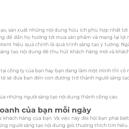
 tạo, sản xuất những nội dung hữu ích phù hợp nhất tới 
ng để dẫn họ hướng tới mua sản phẩm và mang lại lợi
tent hiệu quả chính là quá trình sáng tạo ý tưởng. Ngà
áng tạo nội dung để thu hút khách hàng mới và khác
tại công ty của bạn hay bạn đang làm một mình thì có m
tế sẽ đưa bạn đến con đường trở thành người sáng tạ
của những người sáng tạo nội dung thành công cao.
 doanh của bạ
n
mỗi ngày
ừ khách hàng của bạn. Và việc này
đ
òi hỏi bạn phải bi
ữ
ng ngư
ời sáng tạo nội dung giỏ
i thư
ờng thích tìm hiểu