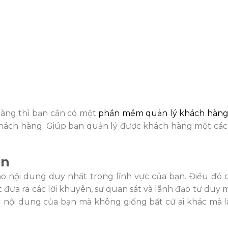
 hàng thì bạn cần có một
phần mềm quản lý khách hàn
 khách hàng. Giúp bạn quản lý được khách hàng một cá
ạn
tạo nội dung duy nhất trong lĩnh vực của bạ
n. Đi
ề
u đó 
t đưa ra
các lời khuyên, sự quan sát và lãnh
đ
ạ
o tư duy 
 nội dung của bạn mà không giống bất cứ ai khác mà là