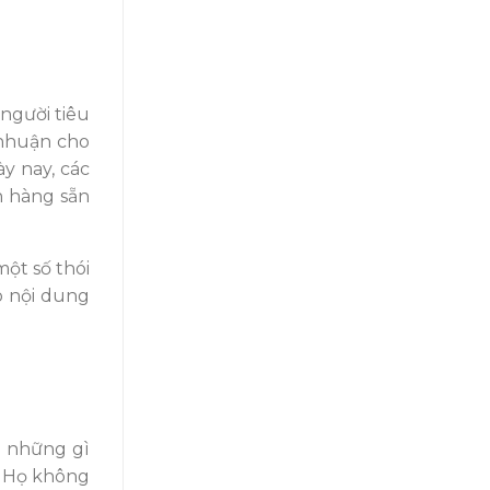
người tiêu
 nhuận cho
y nay, các
h hàng sẵn
ột số thói
o nội dung
ết những gì
. Họ không