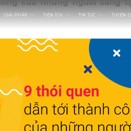
công của những người sáng t
GIẢI PHÁP
TIỆN ÍCH
TIN TỨC
TUYỂN 