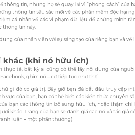
về
thông tin, nhưng h
ọ sẽ quay lại vì “phong cách” của bà
ững thông tin sâu sắc mới về các phần mề
m đ
ộc hại n
hiệm cá nhân về các vi phạm dữ liệ
u đ
ể chứng minh r
 thông tin này.
dung của nhân viên với sự sáng tạo của riêng bạn và về 
i khác (khi nó hữu ích)
n thực tế, bất kỳ ai cũng có thể lấy nội dung củ
a ngư
ờ
 Facebook, ghim nó – cứ tiếp tụ
c như th
ế.
 thứ gì
đó có giá tr
ị. Bây giờ bạ
n đ
ã bắ
t đ
ầu truy cập in
ĩnh vực của bạn, bạn có thể biết các kiến thứ
c chuyên sâ
của bạn các thông tin bổ sung hữu ích, hoặc thậm chí 
gư
ời khác. Trang của bạn sẽ
đánh giá cao nó và tác gi
ả c
tranh luận – một phầ
n thư
ởng).