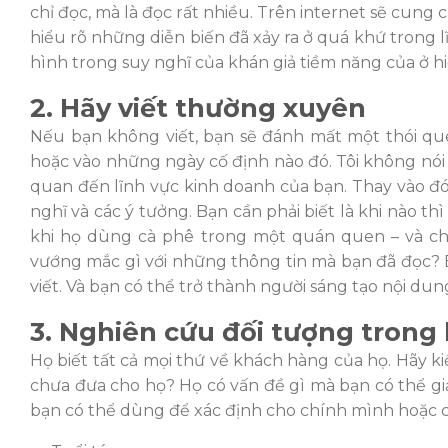
chỉ
đ
ọc, mà là
đ
ọc rất nhiều. Trên internet sẽ cung c
hiểu rõ những diễn biến
đ
ã xảy ra ở quá khứ trong 
hình trong suy nghĩ của khán giả tiề
m năng
của ở hi
2. Hãy viế
t thư
ờng xuyên
Nếu bạn không viết, bạn sẽ
đánh m
ất một thói qu
hoặc vào những ngày cố
đ
ị
nh nào đó
. Tôi không nó
quan đ
ến lĩnh vực kinh doanh của bạn
. Thay vào đó
nghĩ và các ý t
ư
ởng. Bạn cần phải biết là khi nào th
khi họ dùng cà phê trong một quán quen – và chỉ
vư
ớng mắc gì với những thông tin mà bạ
n đ
ã
đ
ọc? 
viết. Và bạn có thể trở thành người sáng tạo nội dung
3. Nghiên cứ
u đ
ố
i tư
ợng trong 
Họ biết tất cả mọi thứ về khách hàng của họ. Hãy k
chưa đưa cho h
ọ? Họ có vấ
n đ
ề gì mà bạn có thể gi
bạn có thể
dùng đ
ể
xác đ
ịnh cho chính mình hoặc c