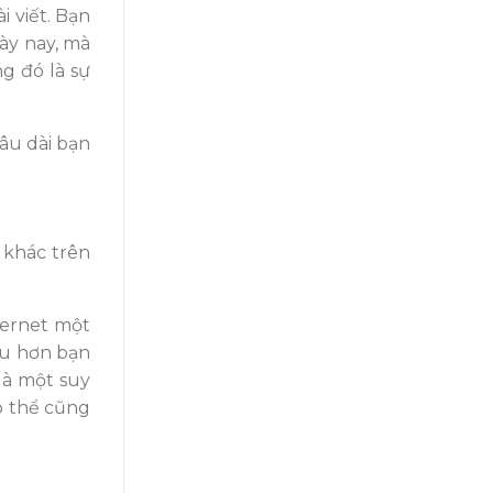
i viết. Bạn
gày nay, mà
ằng
đó là
sự
lâu dài bạn
i khác trên
ternet mộ
t
u hơn b
ạn
là một suy
ó thể cũng