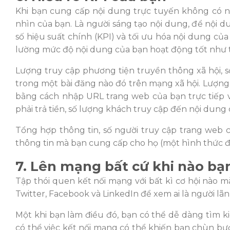
Khi bạn cung cấp nội dung trực tuyến không có n
nhìn của bạn
. Là người sáng tạo nội dung, đ
ể nội d
số hiệu suất chính (KPI) và tố
i ưu hóa n
ội dung của 
lư
ờng mứ
c đ
ộ nội dung của bạn hoạ
t đ
ộng tố
t như 
Lư
ợng truy cậ
p phương ti
ện truyền thông xã hội, s
trong một
bài đăng nào đó
trên mạng xã hội.
Lư
ợng 
bằng cách nhập URL trang web của bạn trực tiế
p 
phải trả tiền, số
lư
ợng khách truy cậ
p đ
ến nội dung 
Tổng hợp thông tin, số
ngư
ời truy cập trang web 
thông tin mà bạn cung cấp cho họ (một hình thức
7. Lên mạng bất cứ khi nào bạ
Tập thói quen kết nối mạng với bất kì cơ hội nào m
Twitter, Facebook và Linked
In đ
ể
xem ai là ngư
ời lã
Một khi bạ
n làm đi
ề
u đó, b
ạn có thể dễ dàng tìm k
có thể việc kết nối mạng có thể khiến bạ
n chùn bư