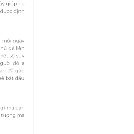
này giúp họ
 được
đ
ịnh
ó mỗi ngày
chủ
đ
ề
liên
 một số suy
ngư
ờ
i, đó là
ạ
n đ
ã gặ
p
sẽ bắ
t đ
ầu
 gì mà bạ
n
i tư
ợng mà