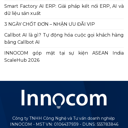
Smart Factory AI ERP: Giải pháp kết nối ERP, AI và
dữ liệu sản xuất
3 NGÀY CHỐT ĐƠN – NHẬN ƯU ĐÃI VIP
Callbot AI là gì? Tự động hóa cuộc gọi khách hàng
bằng Callbot AI
INNOCOM góp mặt tại sự kiện ASEAN India
ScaleHub 2026
Công ty TNHH Công Nghệ và Tư vấn doanh nghiệp
INNOCOM - MST VN: 0106437939 - DUNS: 555783846