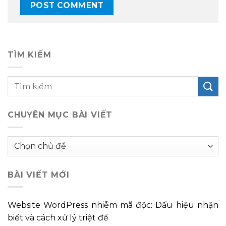
TÌM KIẾM
CHUYÊN MỤC BÀI VIẾT
Chuyên
mục
bài
BÀI VIẾT MỚI
viết
Website WordPress nhiễm mã độc: Dấu hiệu nhận
biết và cách xử lý triệt để