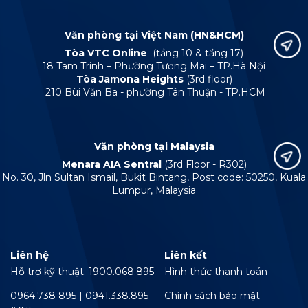
Văn phòng tại Việt Nam (HN&HCM)
Tòa VTC Online
(tầng 10 & tầng 17)
18 Tam Trinh – Phường Tương Mai – TP.Hà Nội
Tòa Jamona Heights
(3rd floor)
210 Bùi Văn Ba - phường Tân Thuận - TP.HCM
Văn phòng tại Malaysia
Menara AIA Sentral
(3rd Floor - R302)
No. 30, Jln Sultan Ismail, Bukit Bintang, Post code: 50250, Kuala
Lumpur, Malaysia
Liên hệ
Liên kết
Hỗ trợ kỹ thuật: 1900.068.895
Hình thức thanh toán
0964.738 895 | 0941.338.895
Chính sách bảo mật