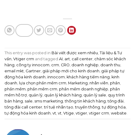
This entry was posted in
Bài viết được xem nhiều
,
Tài liệu & Tư
vấn
,
Vtiger crm
and tagged
AI
,
art
,
call center
,
chăm sóc khách
hàng
,
công ty innocom
,
crm
,
CRO
,
doanh nghiệp
,
doanh thu
,
email mkt
,
Gartner
,
giải pháp mới cho kinh doanh
,
giải pháp tự
động hóa kinh doanh
,
innocom
,
khách hàng tiềm năng
,
kinh
doanh
,
lựa chọn phần mềm crm
,
Marketing
,
nhân viên
,
phần
,
phần mềm
,
phần mềm crm
,
phần mềm doanh nghiệp
,
phần
mềm hỗ trợ
,
quản lý
,
quản lý khách hàng
,
quản lý sale
,
quy trình
bán hàng
,
sale
,
sms marketing
,
thông tin khách hàng
,
tổng đài
,
tổng đài call center
,
trí tuệ nhân tạo
,
truyền thông
,
tự động hóa
,
tự động hóa kinh doanh
,
vt
,
vt
,
Vtige
,
vtiger
,
vtiger crm
,
website
.