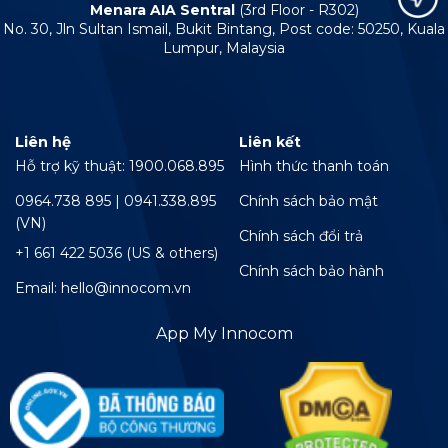
Menara AIA Sentral
(3rd Floor - R302)
No. 30, Jln Sultan Ismail, Bukit Bintang, Post code: 50250, Kuala
Lumpur, Malaysia
Liên hệ
Liên kết
Hỗ trợ kỹ thuật: 1900.068.895
Hình thức thanh toán
0964.738 895 | 0941.338.895
Chính sách bảo mật
(VN)
Chính sách đổi trả
+1 661 422 5036 (US & others)
Chính sách bảo hành
Email: hello@innocom.vn
App My Innocom