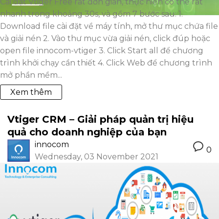
Cài đặt Vtiger Free rất đơn giản, thực hiện có thể rất
nhanh trong khoảng 30s, và gồm 7 bước sau: 1.
Download file cài đặt về máy tính, mở thư mục chứa file
và giải nén 2. Vào thư mục vừa giải nén, click đúp hoặc
open file innocom-vtiger 3. Click Start all để chương
trình khởi chạy cần thiết 4. Click Web để chương trình
mở phần mềm...
Xem thêm
Vtiger CRM – Giải pháp quản trị hiệu
quả cho doanh nghiệp của bạn
innocom
0
Wednesday, 03 November 2021