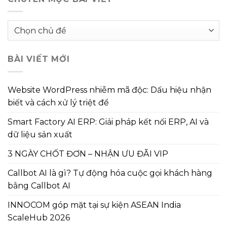
Chuyên
mục
bài
BÀI VIẾT MỚI
viết
Website WordPress nhiễm mã độc: Dấu hiệu nhận
biết và cách xử lý triệt để
Smart Factory AI ERP: Giải pháp kết nối ERP, AI và
dữ liệu sản xuất
3 NGÀY CHỐT ĐƠN – NHẬN ƯU ĐÃI VIP
Callbot AI là gì? Tự động hóa cuộc gọi khách hàng
bằng Callbot AI
INNOCOM góp mặt tại sự kiện ASEAN India
ScaleHub 2026