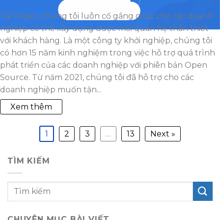
Tại Vtiger, chúng tôi luôn cố gắng giúp cho các doanh
nghiệp có thể xây dựng được mối quan hệ thân thiết
với khách hàng. Là một công ty khởi nghiệp, chúng tôi
có hơn 15 năm kinh nghiệm trong việc hỗ trợ quá trình
phát triển của các doanh nghiệp với phiên bản Open
Source. Từ năm 2021, chúng tôi đã hỗ trợ cho các
doanh nghiệp muốn tận...
Xem thêm
1
2
3
…
13
Next »
TÌM KIẾM
CHUYÊN MỤC BÀI VIẾT