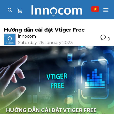
Skip
to
content
Hướng dẫn cài đặt Vtiger Free
innocom
0
Saturday, 28 January 2023