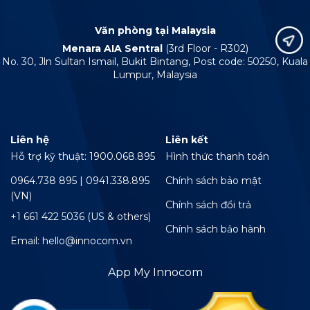
Văn phòng tại Malaysia
Menara AIA Sentral
(3rd Floor - R302)
No. 30, Jln Sultan Ismail, Bukit Bintang, Post code: 50250, Kuala
Lumpur, Malaysia
Liên hệ
Liên kết
Hỗ trợ kỹ thuật: 1900.068.895
Hình thức thanh toán
0964.738 895 | 0941.338.895
Chính sách bảo mật
(VN)
Chính sách đổi trả
+1 661 422 5036 (US & others)
Chính sách bảo hành
Email: hello@innocom.vn
App My Innocom