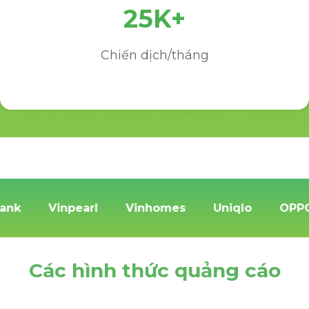
25K+
Chiến dịch/tháng
Shopee
Techcombank
Vinpearl
Vinh
Các hình thức quảng cáo