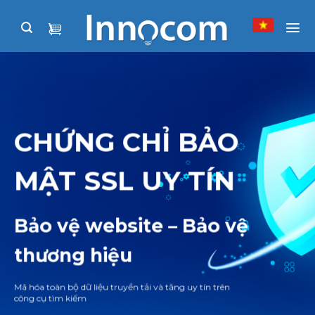
Skip
to
content
CHỨNG CHỈ BẢO
MẬT SSL UY TÍN
Bảo vệ website – Bảo vệ
thương hiệu
Mã hóa toàn bộ dữ liệu truyền tải và tăng uy tín trên
công cụ tìm kiếm