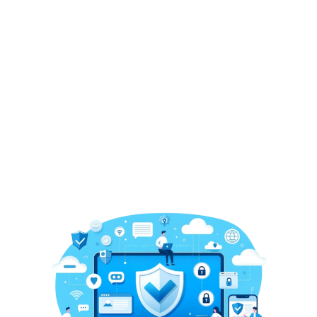
Tương thích trình duyệt
Website không có SSL có thể bị trình duyệt (như
Chrome) cảnh báo là không an toàn.