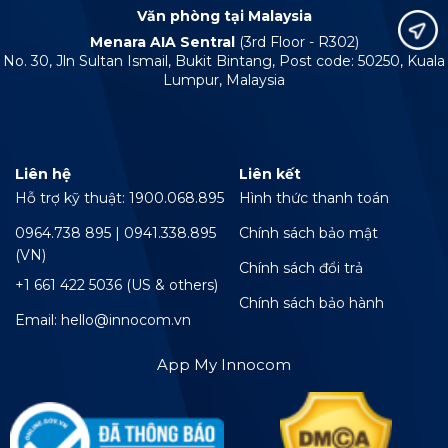
Văn phòng tại Malaysia
Menara AIA Sentral
(3rd Floor - R302)
No. 30, Jln Sultan Ismail, Bukit Bintang, Post code: 50250, Kuala
Lumpur, Malaysia
Liên hệ
Liên kết
Hỗ trợ kỹ thuật: 1900.068.895
Hình thức thanh toán
0964.738 895 | 0941.338.895
Chính sách bảo mật
(VN)
Chính sách đổi trả
+1 661 422 5036 (US & others)
Chính sách bảo hành
Email: hello@innocom.vn
App My Innocom