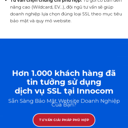
Tư vấn chọn chứng chỉ phù hợp:
Từ gói cơ bản đến
nâng cao (Wildcard, EV…), đội ngũ tư vấn sẽ giúp
doanh nghiệp lựa chọn đúng loại SSL theo mục tiêu
bảo mật và quy mô website.
Hơn 1.000 khách hàng đã
tin tưởng sử dụng
dịch vụ SSL tại Innocom
Sẵn Sàng Bảo Mật Website Doanh Nghiệp
Của Bạn?
TƯ VẤN GIẢI PHÁP PHÙ HỢP