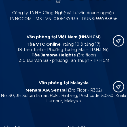
Công ty TNHH Công Nghệ và Tư vấn doanh nghiệp
INNOCOM - MST VN: 0106437939 - DUNS: 555783846
Văn phòng tại Việt Nam (HN&HCM)
Tòa VTC Online
(tầng 10 & tầng 17)
18 Tam Trinh – Phường Tương Mai – TP.Hà Nội
Tòa Jamona Heights
(3rd floor)
210 Bùi Văn Ba - phường Tân Thuận - TP.HCM
Văn phòng tại Malaysia
Menara AIA Sentral
(3rd Floor - R302)
No. 30, Jln Sultan Ismail, Bukit Bintang, Post code: 50250, Kuala
Lumpur, Malaysia