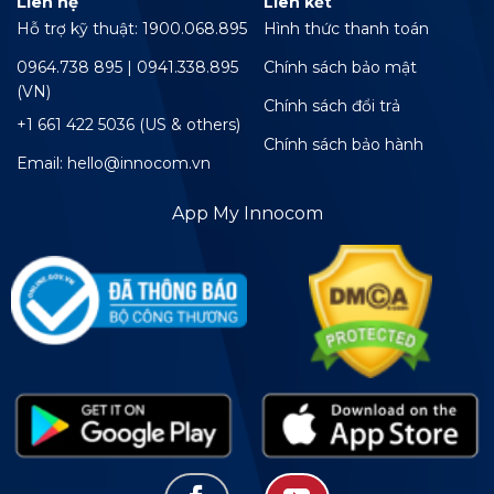
Liên hệ
Liên kết
Hỗ trợ kỹ thuật: 1900.068.895
Hình thức thanh toán
0964.738 895 | 0941.338.895
Chính sách bảo mật
(VN)
Chính sách đổi trả
+1 661 422 5036 (US & others)
Chính sách bảo hành
Email: hello@innocom.vn
App My Innocom