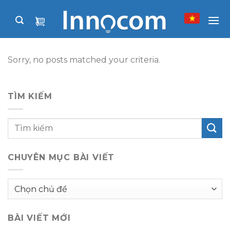
Skip
to
content
Sorry, no posts matched your criteria.
TÌM KIẾM
CHUYÊN MỤC BÀI VIẾT
Chuyên
mục
bài
BÀI VIẾT MỚI
viết