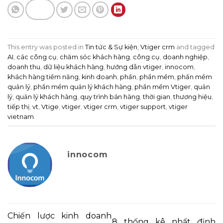
This entry was posted in
Tin tức & Sự kiện
,
Vtiger crm
and tagged
AI
,
các công cụ
,
chăm sóc khách hàng
,
công cụ
,
doanh nghiệp
,
doanh thu
,
dữ liệu khách hàng
,
hướng dẫn vtiger
,
innocom
,
khách hàng tiềm năng
,
kinh doanh
,
phần
,
phần mềm
,
phần mềm
quản lý
,
phần mềm quản lý khách hàng
,
phần mềm Vtiger
,
quản
lý
,
quản lý khách hàng
,
quy trình bán hàng
,
thời gian
,
thương hiệu
,
tiếp thị
,
vt
,
Vtige
,
vtiger
,
vtiger crm
,
vtiger support
,
vtiger
vietnam
.
innocom
Chiến lược kinh doanh
8 thống kê nhất định