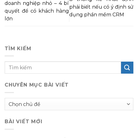
doanh nghiệp nhỏ – 4 bí
phải biết nếu có ý định sử
quyết để có khách hàng
dụng phần mềm CRM
lớn
TÌM KIẾM
CHUYÊN MỤC BÀI VIẾT
Chuyên
mục
bài
BÀI VIẾT MỚI
viết