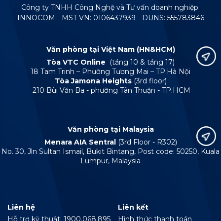
Công ty TNHH Công Nghệ và Tư vấn doanh nghiệp
INNOCOM - MST VN: 0106437939 - DUNS: 555783846
Văn phòng tại Việt Nam (HN&HCM)
Tòa VTC Online
(tầng 10 & tầng 17)
18 Tam Trinh – Phường Tương Mai – TP.Hà Nội
Tòa Jamona Heights
(3rd floor)
210 Bùi Văn Ba - phường Tân Thuận - TP.HCM
Văn phòng tại Malaysia
Menara AIA Sentral
(3rd Floor - R302)
No. 30, Jln Sultan Ismail, Bukit Bintang, Post code: 50250, Kuala
Lumpur, Malaysia
Liên hệ
Liên kết
Hỗ trợ kỹ thuật: 1900.068.895
Hình thức thanh toán