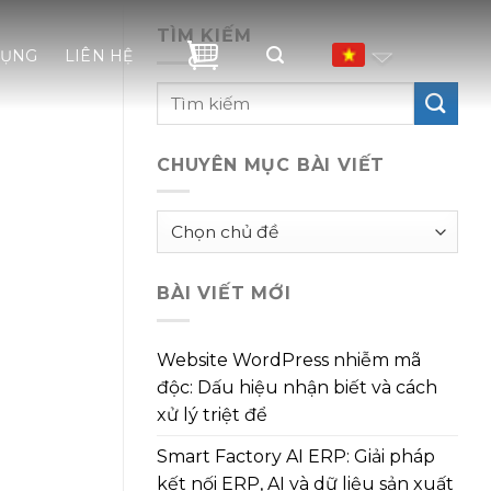
TÌM KIẾM
DỤNG
LIÊN HỆ
CHUYÊN MỤC BÀI VIẾT
Chuyên
mục
bài
BÀI VIẾT MỚI
viết
Website WordPress nhiễm mã
độc: Dấu hiệu nhận biết và cách
xử lý triệt để
Smart Factory AI ERP: Giải pháp
kết nối ERP, AI và dữ liệu sản xuất