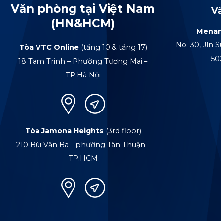
Văn phòng tại Việt Nam
V
(HN&HCM)
Menar
No. 30, Jln S
Tòa VTC Online
(tầng 10 & tầng 17)
50
18 Tam Trinh – Phường Tương Mai –
TP.Hà Nội
Tòa Jamona Heights
(3rd floor)
210 Bùi Văn Ba - phường Tân Thuận -
TP.HCM