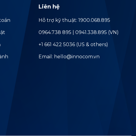
Liên hệ
toán
Hỗ trợ kỹ thuật: 1900.068.895
ật
0964.738 895 | 0941.338.895 (VN)
ả
+1 661 422 5036 (US & others)
hành
Email: hello@innocom.vn