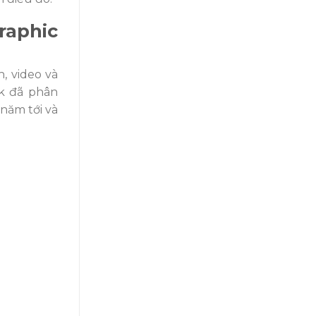
raphic
, video và
k đã phân
năm tới và