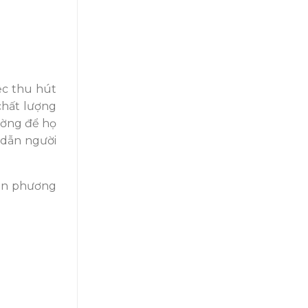
ệc thu hút
chất lượng
ường để họ
 dẫn người
rên phương