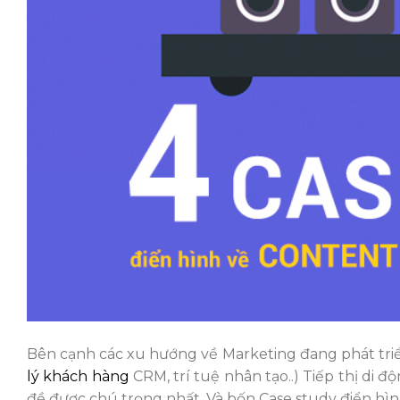
Bên cạnh các xu hướng về Marketing đang phát triể
lý khách hàng
CRM, trí tuệ nhân tạo..) Tiếp thị di
đề được chú trọng nhất. Và bốn Case study điển hìn