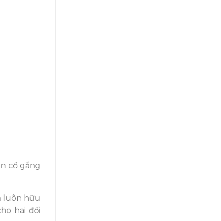
ạn cố gắng
n luôn hữu
ho hai đối