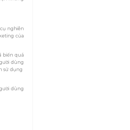
 cụ nghiên
keting của
ã biến quá
người dùng
ên sử dụng
người dùng