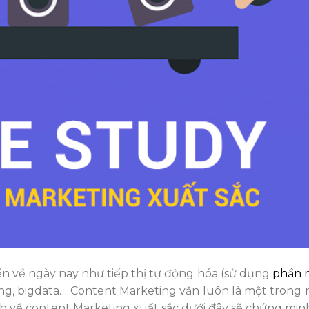
n về ngày nay như tiếp thị tự động hóa (sử dụng
phần 
 động, bigdata… Content Marketing vẫn luôn là một trong
h về content Marketing xuất sắc dưới đây sẽ chứng minh