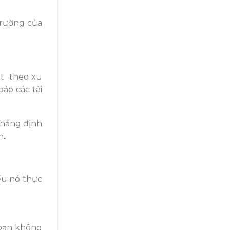
trường của
ết theo xu
ảo các tài
 khẳng định
n
.
ếu nó thực
 bạn không