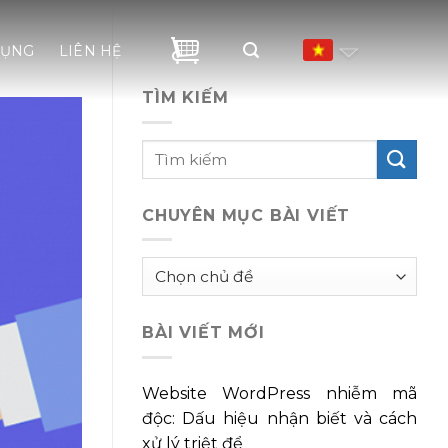
DỤNG
LIÊN HỆ
TÌM KIẾM
CHUYÊN MỤC BÀI VIẾT
Chuyên
mục
bài
BÀI VIẾT MỚI
viết
Website WordPress nhiễm mã
độc: Dấu hiệu nhận biết và cách
xử lý triệt để