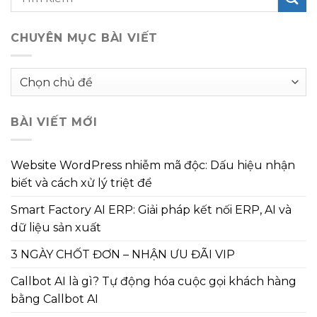
CHUYÊN MỤC BÀI VIẾT
Chuyên
mục
bài
BÀI VIẾT MỚI
viết
Website WordPress nhiễm mã độc: Dấu hiệu nhận
biết và cách xử lý triệt để
Smart Factory AI ERP: Giải pháp kết nối ERP, AI và
dữ liệu sản xuất
3 NGÀY CHỐT ĐƠN – NHẬN ƯU ĐÃI VIP
Callbot AI là gì? Tự động hóa cuộc gọi khách hàng
bằng Callbot AI