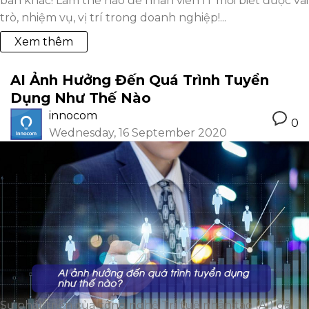
ban khác! Làm thế nào để nhân viên IT mới biết được vai
trò, nhiệm vụ, vị trí trong doanh nghiệp!...
Xem thêm
AI Ảnh Hưởng Đến Quá Trình Tuyển
Dụng Như Thế Nào
innocom
0
Wednesday, 16 September 2020
Sự phát triển của công nghệ Trí tuệ nhân tạo (AI) đã