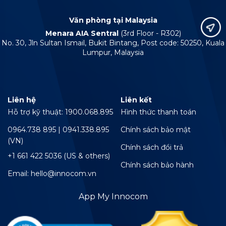
Văn phòng tại Malaysia
Menara AIA Sentral
(3rd Floor - R302)
No. 30, Jln Sultan Ismail, Bukit Bintang, Post code: 50250, Kuala
Lumpur, Malaysia
Liên hệ
Liên kết
Hỗ trợ kỹ thuật: 1900.068.895
Hình thức thanh toán
0964.738 895 | 0941.338.895
Chính sách bảo mật
(VN)
Chính sách đổi trả
+1 661 422 5036 (US & others)
Chính sách bảo hành
Email: hello@innocom.vn
App My Innocom