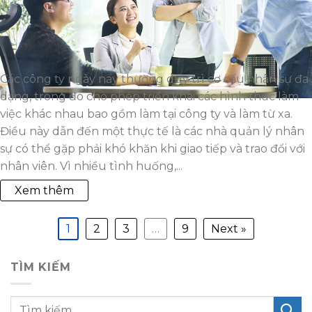
Các công ty ngày nay thường duy trì cơ cấu nhân sự đa
dạng, trong đó cho phép triển khai các hình thức làm
việc khác nhau bao gồm làm tại công ty và làm từ xa.
Điều này dẫn đến một thực tế là các nhà quản lý nhân
sự có thể gặp phải khó khăn khi giao tiếp và trao đổi với
nhân viên. Vì nhiều tình huống,...
Xem thêm
1
2
3
…
9
Next »
TÌM KIẾM