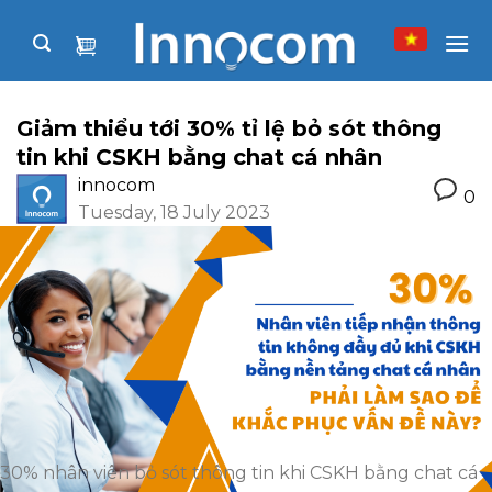
Skip
to
content
Giảm thiểu tới 30% tỉ lệ bỏ sót thông
tin khi CSKH bằng chat cá nhân
innocom
0
Tuesday, 18 July 2023
30% nhân viên bỏ sót thông tin khi CSKH bằng chat cá