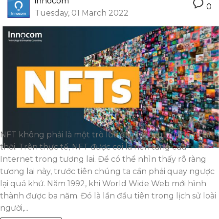
innocom
0
Tuesday, 01 March 2022
NFT không phải là một trò lừa đảo hay xu hướng nhất
thời. Trên thực tế, NFT được coi là nền tảng của
Internet trong tương lai. Để có thể nhìn thấy rõ ràng
tương lai này, trước tiên chúng ta cần phải quay ngược
lại quá khứ. Năm 1992, khi World Wide Web mới hình
thành được ba năm. Đó là lần đầu tiên trong lịch sử loài
người,...