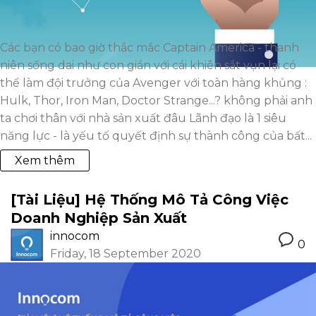
Các bạn có bao giờ thắc mắc Captain America - thanh
niên sống dai như con gián với cái khiên sắt vụn lại có
thể làm đội trưởng của Avenger với toàn hàng khủng :
Hulk, Thor, Iron Man, Doctor Strange...? không phải anh
ta chơi thân với nhà sản xuất đâu Lãnh đạo là 1 siêu
năng lực - là yếu tố quyết định sự thành công của bất...
Xem thêm
[Tài Liệu] Hệ Thống Mô Tả Công Việc
Doanh Nghiệp Sản Xuất
innocom
0
Friday, 18 September 2020