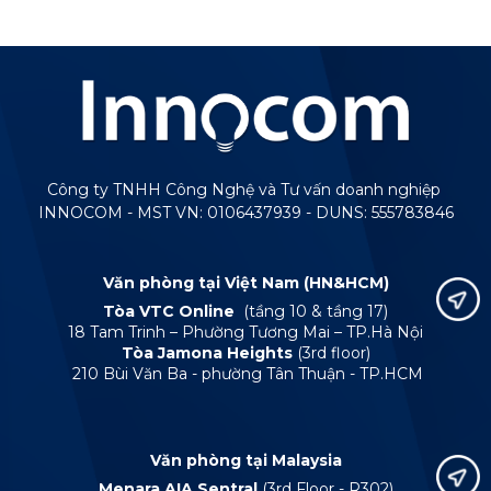
Công ty TNHH Công Nghệ và Tư vấn doanh nghiệp
INNOCOM - MST VN: 0106437939 - DUNS: 555783846
Văn phòng tại Việt Nam (HN&HCM)
Tòa VTC Online
(tầng 10 & tầng 17)
18 Tam Trinh – Phường Tương Mai – TP.Hà Nội
Tòa Jamona Heights
(3rd floor)
210 Bùi Văn Ba - phường Tân Thuận - TP.HCM
Văn phòng tại Malaysia
Menara AIA Sentral
(3rd Floor - R302)