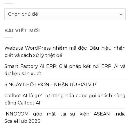
Chuyên
mục
bài
BÀI VIẾT MỚI
viết
Website WordPress nhiễm mã độc: Dấu hiệu nhận
biết và cách xử lý triệt để
Smart Factory AI ERP: Giải pháp kết nối ERP, AI và
dữ liệu sản xuất
3 NGÀY CHỐT ĐƠN – NHẬN ƯU ĐÃI VIP
Callbot AI là gì? Tự động hóa cuộc gọi khách hàng
bằng Callbot AI
INNOCOM góp mặt tại sự kiện ASEAN India
ScaleHub 2026