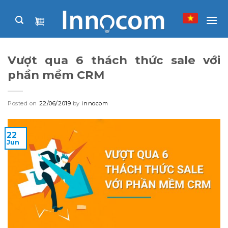
Skip
to
content
Vượt qua 6 thách thức sale với
phần mềm CRM
Posted on
22/06/2019
by
innocom
22
Jun