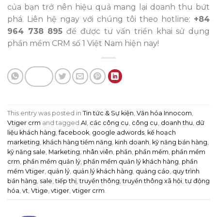
của bạn trở nên hiệu quả mang lại doanh thu bứt
phá. Liên hệ ngay với chúng tôi theo hotline:
+84
964 738 895
để được tư vấn triển khai sử dụng
phần mềm CRM số 1 Việt Nam hiện nay!
This entry was posted in
Tin tức & Sự kiện
,
Văn hóa Innocom
,
Vtiger crm
and tagged
AI
,
các công cụ
,
công cụ
,
doanh thu
,
dữ
liệu khách hàng
,
facebook
,
google adwords
,
kế hoạch
marketing
,
khách hàng tiềm năng
,
kinh doanh
,
kỹ năng bán hàng
,
kỹ năng sale
,
Marketing
,
nhân viên
,
phần
,
phần mềm
,
phần mềm
crm
,
phần mềm quản lý
,
phần mềm quản lý khách hàng
,
phần
mềm Vtiger
,
quản lý
,
quản lý khách hàng
,
quảng cáo
,
quy trình
bán hàng
,
sale
,
tiếp thị
,
truyền thông
,
truyền thông xã hội
,
tự động
hóa
,
vt
,
Vtige
,
vtiger
,
vtiger crm
.