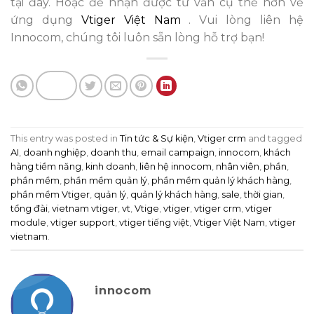
tại đây. Hoặc để nhận được tư vấn cụ thể hơn về
ứng dụng
Vtiger Việt Nam
. Vui lòng liên hệ
Innocom, chúng tôi luôn sẵn lòng hỗ trợ bạn!
This entry was posted in
Tin tức & Sự kiện
,
Vtiger crm
and tagged
AI
,
doanh nghiệp
,
doanh thu
,
email campaign
,
innocom
,
khách
hàng tiềm năng
,
kinh doanh
,
liên hệ innocom
,
nhân viên
,
phần
,
phần mềm
,
phần mềm quản lý
,
phần mềm quản lý khách hàng
,
phần mềm Vtiger
,
quản lý
,
quản lý khách hàng
,
sale
,
thời gian
,
tổng đài
,
vietnam vtiger
,
vt
,
Vtige
,
vtiger
,
vtiger crm
,
vtiger
module
,
vtiger support
,
vtiger tiếng việt
,
Vtiger Việt Nam
,
vtiger
vietnam
.
innocom