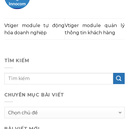
Vtiger module tự động
Vtiger module quản lý
hóa doanh nghiệp
thông tin khách hàng
TÌM KIẾM
CHUYÊN MỤC BÀI VIẾT
Chuyên
mục
bài
BÀI VIẾT MỚI