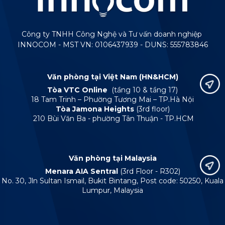
Công ty TNHH Công Nghệ và Tư vấn doanh nghiệp
INNOCOM - MST VN: 0106437939 - DUNS: 555783846
Văn phòng tại Việt Nam (HN&HCM)
Tòa VTC Online
(tầng 10 & tầng 17)
18 Tam Trinh – Phường Tương Mai – TP.Hà Nội
Tòa Jamona Heights
(3rd floor)
210 Bùi Văn Ba - phường Tân Thuận - TP.HCM
Văn phòng tại Malaysia
Menara AIA Sentral
(3rd Floor - R302)
No. 30, Jln Sultan Ismail, Bukit Bintang, Post code: 50250, Kuala
Lumpur, Malaysia