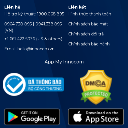
Liên hệ
Liên kết
Hỗ trợ kỹ thuật: 1900.068.895
Hình thức thanh toán
0964.738 895 | 0941.338.895
Chính sách bảo mật
(VN)
Chính sách đổi trả
+1 661 422 5036 (US & others)
Chính sách bảo hành
Email: hello@innocom.vn
App My Innocom