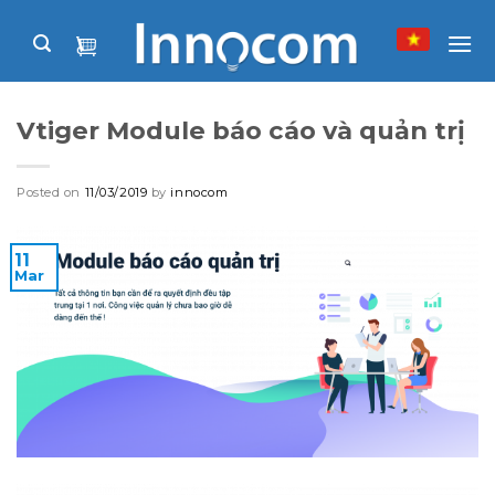
Skip
to
content
Vtiger Module báo cáo và quản trị
Posted on
11/03/2019
by
innocom
11
Mar