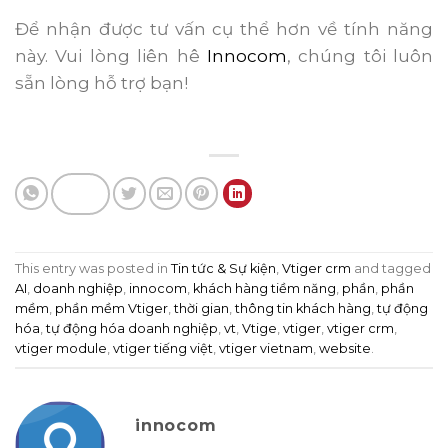
Để nhận được tư vấn cụ thể hơn về tính năng
này. Vui lòng liên hê
Innocom
, chúng tôi luôn
sẵn lòng hỗ trợ bạn!
This entry was posted in
Tin tức & Sự kiện
,
Vtiger crm
and tagged
AI
,
doanh nghiệp
,
innocom
,
khách hàng tiềm năng
,
phần
,
phần
mềm
,
phần mềm Vtiger
,
thời gian
,
thông tin khách hàng
,
tự động
hóa
,
tự động hóa doanh nghiệp
,
vt
,
Vtige
,
vtiger
,
vtiger crm
,
vtiger module
,
vtiger tiếng việt
,
vtiger vietnam
,
website
.
innocom