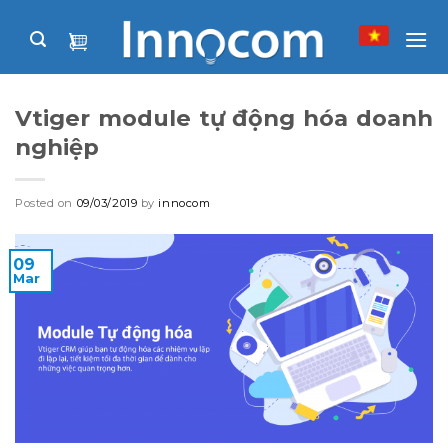
Skip
to
content
Vtiger module tự động hóa doanh
nghiệp
Posted on
09/03/2019
by
innocom
09
Mar