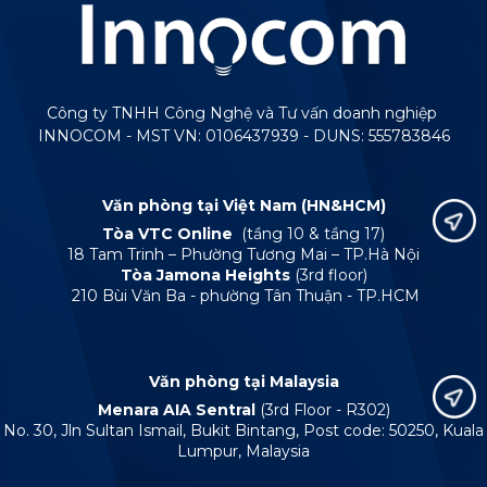
Công ty TNHH Công Nghệ và Tư vấn doanh nghiệp
INNOCOM - MST VN: 0106437939 - DUNS: 555783846
Văn phòng tại Việt Nam (HN&HCM)
Tòa VTC Online
(tầng 10 & tầng 17)
18 Tam Trinh – Phường Tương Mai – TP.Hà Nội
Tòa Jamona Heights
(3rd floor)
210 Bùi Văn Ba - phường Tân Thuận - TP.HCM
Văn phòng tại Malaysia
Menara AIA Sentral
(3rd Floor - R302)
No. 30, Jln Sultan Ismail, Bukit Bintang, Post code: 50250, Kuala
Lumpur, Malaysia