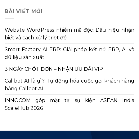
bài
BÀI VIẾT MỚI
viết
Website WordPress nhiễm mã độc: Dấu hiệu nhận
biết và cách xử lý triệt để
Smart Factory AI ERP: Giải pháp kết nối ERP, AI và
dữ liệu sản xuất
3 NGÀY CHỐT ĐƠN – NHẬN ƯU ĐÃI VIP
Callbot AI là gì? Tự động hóa cuộc gọi khách hàng
bằng Callbot AI
INNOCOM góp mặt tại sự kiện ASEAN India
ScaleHub 2026