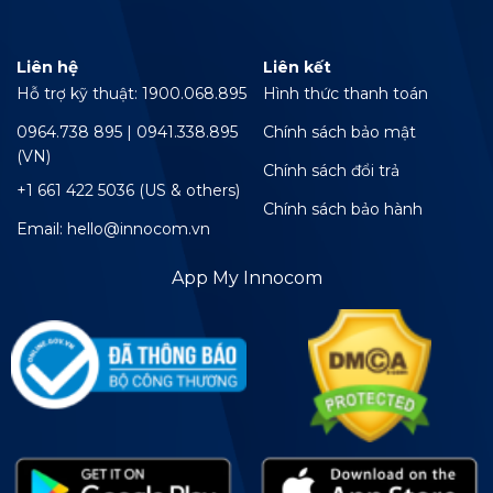
Liên hệ
Liên kết
Hỗ trợ kỹ thuật: 1900.068.895
Hình thức thanh toán
0964.738 895 | 0941.338.895
Chính sách bảo mật
(VN)
Chính sách đổi trả
+1 661 422 5036 (US & others)
Chính sách bảo hành
Email: hello@innocom.vn
App My Innocom