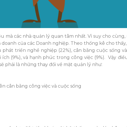
điều mà các nhà quản lý quan tâm nhất. Vì suy cho cùng,
h doanh của các Doanh nghiệp. Theo thống kê cho thấy,
ếu phát triển nghề nghiệp (22%), cân bằng cuộc sống và
ợi ích (9%), và hạnh phúc trong công việc (9%). Vậy điề
ẽ phải là những thay đổi về mặt quản lý như:
ên cân bằng công việc và cuộc sống