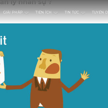
uản lý nhân sự ?
GIẢI PHÁP
TIỆN ÍCH
TIN TỨC
TUYỂN 