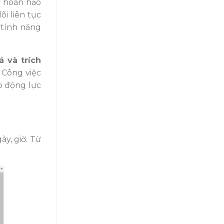
ự hoàn hảo
i liên tục
 tính năng
á và trích
 Công việc
o động lực
y, giờ. Từ