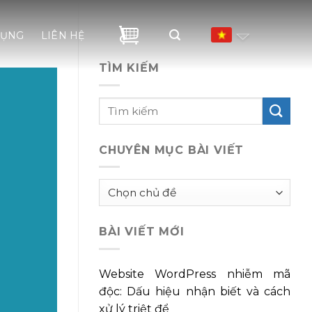
DỤNG
LIÊN HỆ
TÌM KIẾM
CHUYÊN MỤC BÀI VIẾT
Chuyên
mục
bài
BÀI VIẾT MỚI
viết
Website WordPress nhiễm mã
độc: Dấu hiệu nhận biết và cách
xử lý triệt để