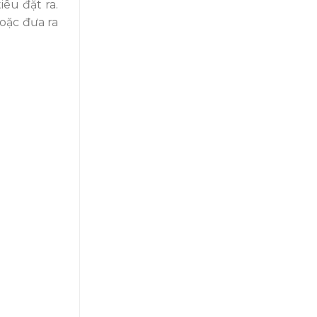
êu đặt ra.
oặc đưa ra