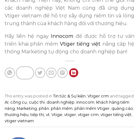
khách hàng. Hiện nay, không chỉ trên thế giới mà
các doanh nghiệp Việt Nam cũng đã ứng dụng
Vtiger vietnam để hỗ trợ xây dựng niềm tin và lòng
trung thành của khách hàng đối với thương hiệu.
Hãy liên hệ ngay
Innocom
để được hỗ trợ tư vấn
triển khai phần mềm
Vtiger tiếng việt
nâng cấp hệ
thống Marketing tự động cho doanh nghiệp bạn!
This entry was posted in
Tin tức & Sự kiện
,
Vtiger crm
and tagged
AI
,
công cụ
,
cuộc thi
,
doanh nghiệp
,
innocom
,
khách hàng tiềm
năng
,
Marketing
,
phần
,
phần mềm
,
phần mềm Vtiger
,
quảng cáo
,
thương hiệu
,
tiếp thị
,
vt
,
Vtige
,
vtiger
,
vtiger crm
,
vtiger tiếng việt
,
vtiger vietnam
.