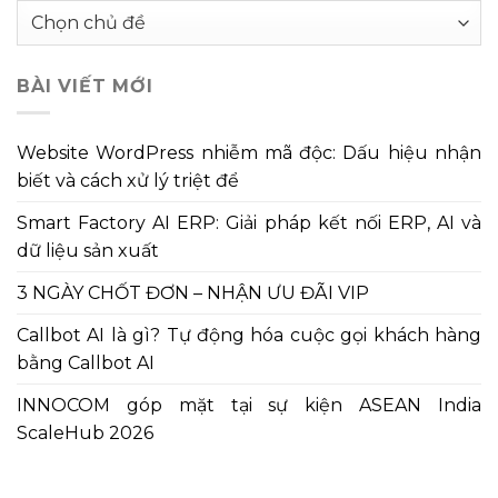
Chuyên
mục
bài
BÀI VIẾT MỚI
viết
Website WordPress nhiễm mã độc: Dấu hiệu nhận
biết và cách xử lý triệt để
Smart Factory AI ERP: Giải pháp kết nối ERP, AI và
dữ liệu sản xuất
3 NGÀY CHỐT ĐƠN – NHẬN ƯU ĐÃI VIP
Callbot AI là gì? Tự động hóa cuộc gọi khách hàng
bằng Callbot AI
INNOCOM góp mặt tại sự kiện ASEAN India
ScaleHub 2026