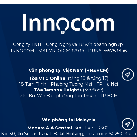
Công ty TNHH Công Nghệ và Tư vấn doanh nghiệp
INNOCOM - MST VN: 0106437939 - DUNS: 555783846
Văn phòng tại Việt Nam (HN&HCM)
Tòa VTC Online
(tầng 10 & tầng 17)
18 Tam Trinh – Phường Tương Mai – TP.Hà Nội
Tòa Jamona Heights
(3rd floor)
210 Bùi Văn Ba - phường Tân Thuận - TP.HCM
Văn phòng tại Malaysia
Menara AIA Sentral
(3rd Floor - R302)
No. 30, Jln Sultan Ismail, Bukit Bintang, Post code: 50250, Kuala