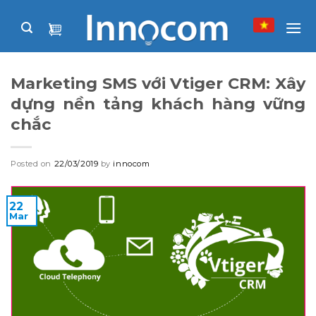
Skip
to
content
Marketing SMS với Vtiger CRM: Xây
dựng nền tảng khách hàng vững
chắc
Posted on
22/03/2019
by
innocom
22
Mar