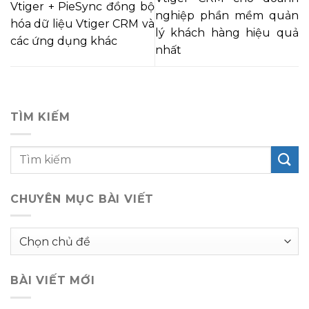
Vtiger + PieSync đồng bộ
nghiệp phần mềm quản
hóa dữ liệu Vtiger CRM và
lý khách hàng hiệu quả
các ứng dụng khác
nhất
TÌM KIẾM
CHUYÊN MỤC BÀI VIẾT
Chuyên
mục
bài
BÀI VIẾT MỚI
viết