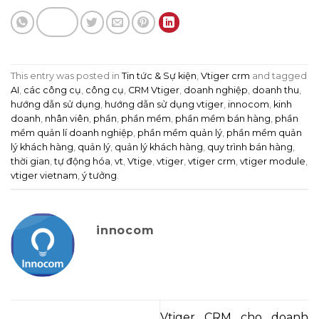
This entry was posted in
Tin tức & Sự kiện
,
Vtiger crm
and tagged
AI
,
các công cụ
,
công cụ
,
CRM Vtiger
,
doanh nghiệp
,
doanh thu
,
hướng dẫn sử dụng
,
hướng dẫn sử dụng vtiger
,
innocom
,
kinh
doanh
,
nhân viên
,
phần
,
phần mềm
,
phần mềm bán hàng
,
phần
mềm quản lí doanh nghiệp
,
phần mềm quản lý
,
phần mềm quản
lý khách hàng
,
quản lý
,
quản lý khách hàng
,
quy trình bán hàng
,
thời gian
,
tự động hóa
,
vt
,
Vtige
,
vtiger
,
vtiger crm
,
vtiger module
,
vtiger vietnam
,
ý tưởng
.
innocom
Vtiger CRM cho doanh