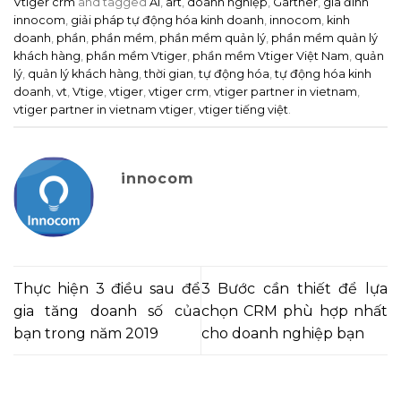
Vtiger crm
and tagged
AI
,
art
,
doanh nghiệp
,
Gartner
,
gia đình
innocom
,
giải pháp tự động hóa kinh doanh
,
innocom
,
kinh
doanh
,
phần
,
phần mềm
,
phần mềm quản lý
,
phần mềm quản lý
khách hàng
,
phần mềm Vtiger
,
phần mềm Vtiger Việt Nam
,
quản
lý
,
quản lý khách hàng
,
thời gian
,
tự động hóa
,
tự động hóa kinh
doanh
,
vt
,
Vtige
,
vtiger
,
vtiger crm
,
vtiger partner in vietnam
,
vtiger partner in vietnam vtiger
,
vtiger tiếng việt
.
innocom
Thực hiện 3 điều sau để
3 Bước cần thiết để lựa
gia tăng doanh số của
chọn CRM phù hợp nhất
bạn trong năm 2019
cho doanh nghiệp bạn