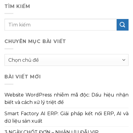
TÌM KIẾM
CHUYÊN MỤC BÀI VIẾT
Chuyên
mục
bài
BÀI VIẾT MỚI
viết
Website WordPress nhiễm mã độc: Dấu hiệu nhận
biết và cách xử lý triệt để
Smart Factory AI ERP: Giải pháp kết nối ERP, AI và
dữ liệu sản xuất
3 NGÀY CHỐT ĐƠN – NHẬN ƯU ĐÃI VIP