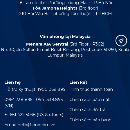
18 Tam Trinh – Phường Tương Mai – TP.Hà Nội
Tòa Jamona Heights
(3rd floor)
210 Bùi Văn Ba - phường Tân Thuận - TP.HCM
Văn phòng tại Malaysia
Menara AIA Sentral
(3rd Floor - R302)
No. 30, Jln Sultan Ismail, Bukit Bintang, Post code: 50250, Kuala
Lumpur, Malaysia
Liên hệ
Liên kết
Hỗ trợ kỹ thuật: 1900.068.895
Hình thức thanh toán
0964.738 895 | 0941.338.895
Chính sách bảo mật
(VN)
Chính sách đổi trả
+1 661 422 5036 (US & others)
Chính sách bảo hành
Email: hello@innocom.vn