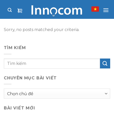
Skip
to
content
Sorry, no posts matched your criteria.
TÌM KIẾM
CHUYÊN MỤC BÀI VIẾT
Chuyên
mục
bài
BÀI VIẾT MỚI
viết