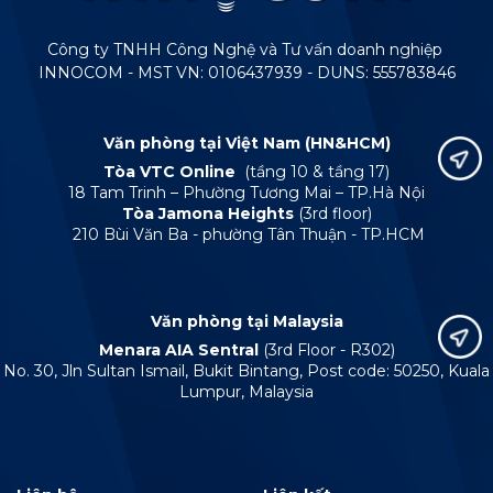
Công ty TNHH Công Nghệ và Tư vấn doanh nghiệp
INNOCOM - MST VN: 0106437939 - DUNS: 555783846
Văn phòng tại Việt Nam (HN&HCM)
Tòa VTC Online
(tầng 10 & tầng 17)
18 Tam Trinh – Phường Tương Mai – TP.Hà Nội
Tòa Jamona Heights
(3rd floor)
210 Bùi Văn Ba - phường Tân Thuận - TP.HCM
Văn phòng tại Malaysia
Menara AIA Sentral
(3rd Floor - R302)
No. 30, Jln Sultan Ismail, Bukit Bintang, Post code: 50250, Kuala
Lumpur, Malaysia