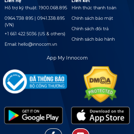
Liên hệ
Liên kết
Hỗ trợ kỹ thuật: 1900.068.895
Hình thức thanh toán
0964.738 895 | 0941.338.895
Chính sách bảo mật
(VN)
Chính sách đổi trả
+1 661 422 5036 (US & others)
Chính sách bảo hành
Email: hello@innocom.vn
App My Innocom