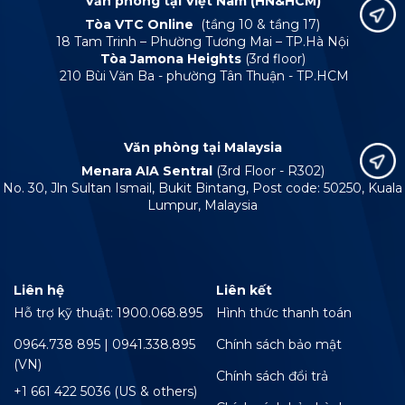
Văn phòng tại Việt Nam (HN&HCM)
Tòa VTC Online
(tầng 10 & tầng 17)
18 Tam Trinh – Phường Tương Mai – TP.Hà Nội
Tòa Jamona Heights
(3rd floor)
210 Bùi Văn Ba - phường Tân Thuận - TP.HCM
Văn phòng tại Malaysia
Menara AIA Sentral
(3rd Floor - R302)
No. 30, Jln Sultan Ismail, Bukit Bintang, Post code: 50250, Kuala
Lumpur, Malaysia
Liên hệ
Liên kết
Hỗ trợ kỹ thuật: 1900.068.895
Hình thức thanh toán
0964.738 895 | 0941.338.895
Chính sách bảo mật
(VN)
Chính sách đổi trả
+1 661 422 5036 (US & others)