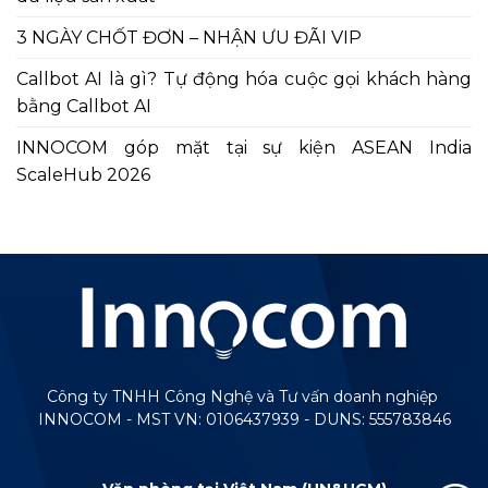
3 NGÀY CHỐT ĐƠN – NHẬN ƯU ĐÃI VIP
Callbot AI là gì? Tự động hóa cuộc gọi khách hàng
bằng Callbot AI
INNOCOM góp mặt tại sự kiện ASEAN India
ScaleHub 2026
Công ty TNHH Công Nghệ và Tư vấn doanh nghiệp
INNOCOM - MST VN: 0106437939 - DUNS: 555783846