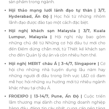
sản phẩm trong ngành.
Hội thảo mạng lưới lãnh đạo tự thân
| 3/7,
Hyderabad, Ấn Độ |
Học hỏi từ những nhóm
lãnh đạo được đào tạo một cách đặc biệt.
Hội nghị khách sạn Malaysia
| 3/7, Kuala
Lumpur, Malaysia |
Hội nghị này bao gồm
những chủ đề từ Những cơ hội đầu tư mới cho
đến Điểm dừng chân mới, từ Thiết kế khách sạn
cho đến Quản lý dự án và còn nhiều hơn thế.
Hội nghị MERIT châu Á
| 3-4/7, Singapore |
Cơ
hội cho những nhà tuyển dụng lâu năm hay
những người đi đầu trong lĩnh vực L&D có đam
mê học hỏi những xu hướng mới từ nhiều ngành
khác nhau tại châu Á.
FROEXPO
| 13-14/7, Pune, Ấn Độ |
Cuộc triển
lãm thương mại dành cho những doanh nghiệp
hàng đầu, đáng tin cậy nhất, cung cấp nền tảng