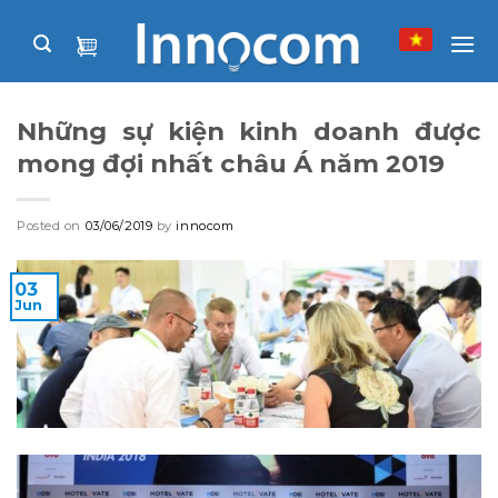
Skip
to
content
Những sự kiện kinh doanh được
mong đợi nhất châu Á năm 2019
Posted on
03/06/2019
by
innocom
03
Jun