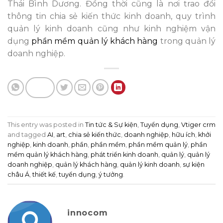
Thái Bình Dương. Đồng thời cũng là nơi trao đổi
thông tin chia sẻ kiến thức kinh doanh, quy trình
quản lý kinh doanh cũng như kinh nghiệm vận
dụng
phần mềm quản lý khách hàng
trong quản lý
doanh nghiệp.
This entry was posted in
Tin tức & Sự kiện
,
Tuyển dụng
,
Vtiger crm
and tagged
AI
,
art
,
chia sẻ kiến thức
,
doanh nghiệp
,
hữu ích
,
khởi
nghiệp
,
kinh doanh
,
phần
,
phần mềm
,
phần mềm quản lý
,
phần
mềm quản lý khách hàng
,
phát triển kinh doanh
,
quản lý
,
quản lý
doanh nghiệp
,
quản lý khách hàng
,
quản lý kinh doanh
,
sự kiện
châu Á
,
thiết kế
,
tuyển dụng
,
ý tưởng
.
innocom