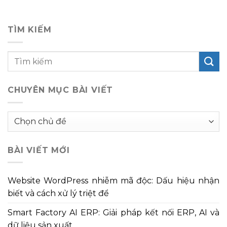
TÌM KIẾM
CHUYÊN MỤC BÀI VIẾT
Chuyên
mục
bài
BÀI VIẾT MỚI
viết
Website WordPress nhiễm mã độc: Dấu hiệu nhận
biết và cách xử lý triệt để
Smart Factory AI ERP: Giải pháp kết nối ERP, AI và
dữ liệu sản xuất