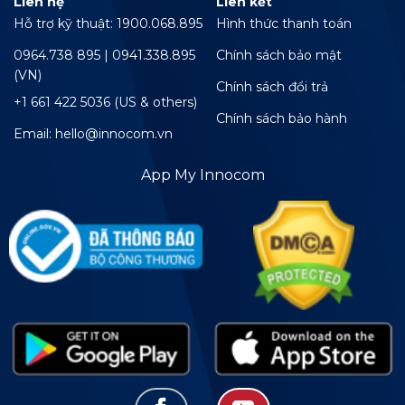
Liên hệ
Liên kết
Hỗ trợ kỹ thuật: 1900.068.895
Hình thức thanh toán
0964.738 895 | 0941.338.895
Chính sách bảo mật
(VN)
Chính sách đổi trả
+1 661 422 5036 (US & others)
Chính sách bảo hành
Email: hello@innocom.vn
App My Innocom