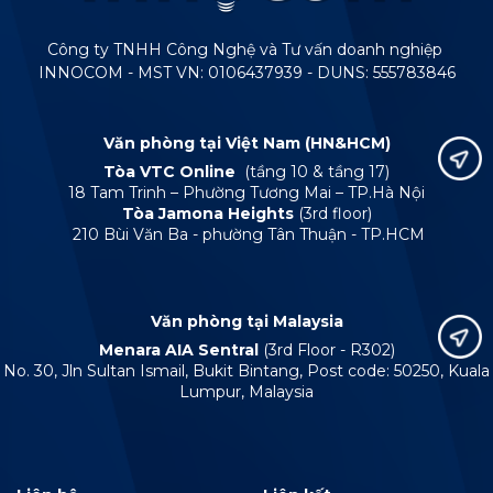
Công ty TNHH Công Nghệ và Tư vấn doanh nghiệp
INNOCOM - MST VN: 0106437939 - DUNS: 555783846
Văn phòng tại Việt Nam (HN&HCM)
Tòa VTC Online
(tầng 10 & tầng 17)
18 Tam Trinh – Phường Tương Mai – TP.Hà Nội
Tòa Jamona Heights
(3rd floor)
210 Bùi Văn Ba - phường Tân Thuận - TP.HCM
Văn phòng tại Malaysia
Menara AIA Sentral
(3rd Floor - R302)
No. 30, Jln Sultan Ismail, Bukit Bintang, Post code: 50250, Kuala
Lumpur, Malaysia