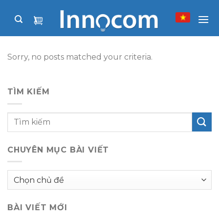
Skip
to
content
Sorry, no posts matched your criteria.
TÌM KIẾM
CHUYÊN MỤC BÀI VIẾT
Chuyên
mục
bài
BÀI VIẾT MỚI
viết