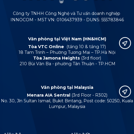
Công ty TNHH Công Nghệ và Tư vấn doanh nghiệp
INNOCOM - MST VN: 0106437939 - DUNS: 555783846
Văn phòng tại Việt Nam (HN&HCM)
Tòa VTC Online
(tầng 10 & tầng 17)
18 Tam Trinh – Phường Tương Mai – TP.Hà Nội
Tòa Jamona Heights
(3rd floor)
210 Bùi Văn Ba - phường Tân Thuận - TP.HCM
Văn phòng tại Malaysia
Menara AIA Sentral
(3rd Floor - R302)
No. 30, Jln Sultan Ismail, Bukit Bintang, Post code: 50250, Kuala
Lumpur, Malaysia