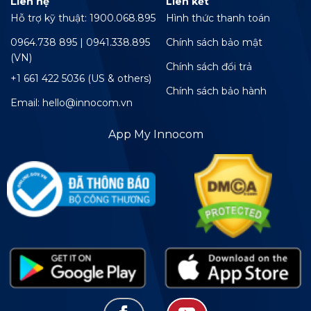
Liên hệ
Liên kết
Hỗ trợ kỹ thuật: 1900.068.895
Hình thức thanh toán
0964.738 895 | 0941.338.895
Chính sách bảo mật
(VN)
Chính sách đổi trả
+1 661 422 5036 (US & others)
Chính sách bảo hành
Email: hello@innocom.vn
App My Innocom