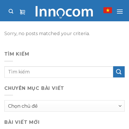
Skip
to
content
Sorry, no posts matched your criteria.
TÌM KIẾM
CHUYÊN MỤC BÀI VIẾT
Chuyên
mục
bài
BÀI VIẾT MỚI
viết