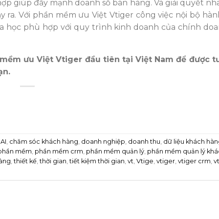
hợp giúp đẩy mạnh doanh số bán hàng. Và giải quyết n
xảy ra. Với phần mềm ưu Việt Vtiger công việc nội bộ hà
a học phù hợp với quy trình kinh doanh của chính do
n mềm ưu Việt Vtiger đầu tiên tại Việt Nam để được 
ạn.
d
AI
,
chăm sóc khách hàng
,
doanh nghiệp
,
doanh thu
,
dữ liệu khách hà
phần mềm
,
phần mềm crm
,
phần mềm quản lý
,
phần mềm quản lý khá
hàng
,
thiết kế
,
thời gian
,
tiết kiệm thời gian
,
vt
,
Vtige
,
vtiger
,
vtiger crm
,
v