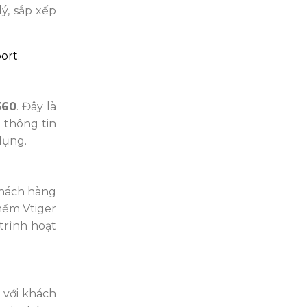
ý, sắp xếp
port
.
360
. Đây là
 thông tin
dụng.
khách hàng
mềm Vtiger
trình hoạt
 với khách