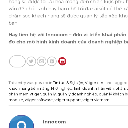
hàng sẽ được tối ưu hóa mang đến chiến lược phù 
vấn đề phát sinh hay hạn chế tối đa sai sót có thể 
chăm sóc khách hàng sẽ được quản lý, sắp xếp kho
bạn.
Hãy liên hệ với Innocom – đơn vị triển khai phầ
đo cho mô hình kinh doanh của doanh nghiệp b
This entry was posted in
Tin tức & Sự kiện
,
Vtiger crm
and tagge
khách hàng tiềm năng
,
khởi nghiệp
,
kinh doanh
,
nhân viên
,
phần
,
phần mềm Vtiger
,
quản lý
,
quản lý doanh nghiệp
,
quản lý khách 
module
,
vtiger software
,
vtiger support
,
vtiger vietnam
.
innocom