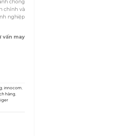
hanh chóng
nh chính và
anh nghiệp
tư vấn may
ng
,
innocom
,
ch hàng
,
tiger