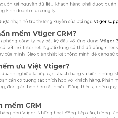
 nguồn tài nguyên dữ liệu khách hàng phải được quản l
ng kinh doanh của công ty.
 được nhận hỗ trợ thường xuyên của đội ngũ
Vtiger sup
hần mềm Vtiger CRM?
n phòng công ty hay bất kỳ đâu với ứng dụng
Vtiger 
 có kết nối Internet. Người dùng có thể dễ dàng check
ày của mình. Giao diện thiết kế thông minh, dễ dàng sử 
ềm ưu Việt Vtiger?
ác doanh nghiệp là tiếp cận khách hàng và biến những 
 bạn cần có tương tác thích hợp với khách hàng. Phần 
ng, đơn giản hơn hơn rất nhiều. Đồng thời tạo nên quy 
hần mềm CRM
ng như Vtiger. Những hoạt động tiếp cận, tương tác