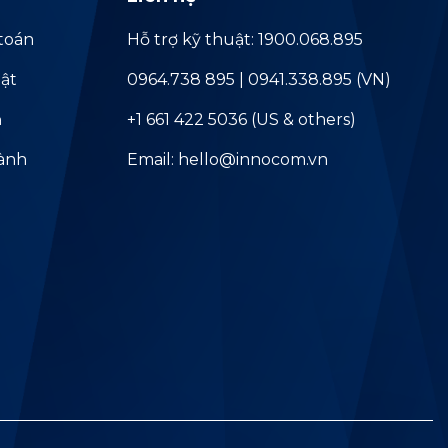
toán
Hỗ trợ kỹ thuật: 1900.068.895
ật
0964.738 895 | 0941.338.895 (VN)
ả
+1 661 422 5036 (US & others)
hành
Email: hello@innocom.vn