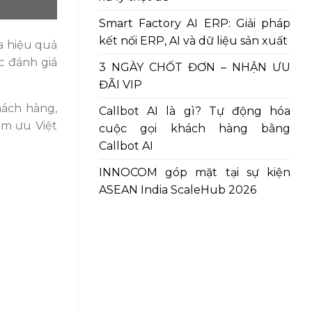
Smart Factory AI ERP: Giải pháp
kết nối ERP, AI và dữ liệu sản xuất
a hiệu quả
c đánh giá
3 NGÀY CHỐT ĐƠN – NHẬN ƯU
ĐÃI VIP
hách hàng,
Callbot AI là gì? Tự động hóa
ềm ưu Việt
cuộc gọi khách hàng bằng
Callbot AI
INNOCOM góp mặt tại sự kiện
ASEAN India ScaleHub 2026