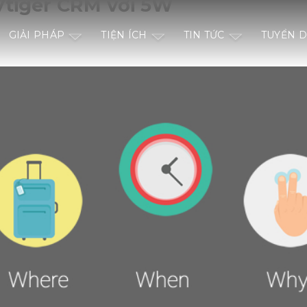
Vtiger CRM với 5W
GIẢI PHÁP
TIỆN ÍCH
TIN TỨC
TUYỂN 