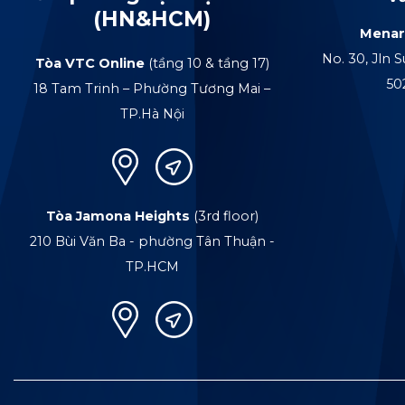
(HN&HCM)
Menar
No. 30, Jln S
Tòa VTC Online
(tầng 10 & tầng 17)
50
18 Tam Trinh – Phường Tương Mai –
TP.Hà Nội
Tòa Jamona Heights
(3rd floor)
210 Bùi Văn Ba - phường Tân Thuận -
TP.HCM