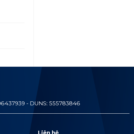
06437939 - DUNS: 555783846
Liên hệ