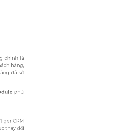
g chính là
hách hàng,
hàng đã sử
odule
phù
Vtiger CRM
c thay đổi