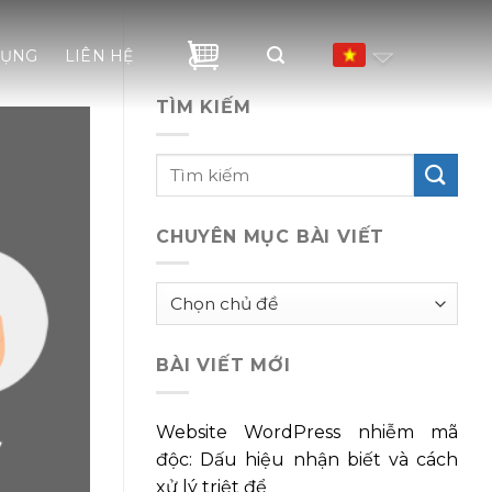
DỤNG
LIÊN HỆ
TÌM KIẾM
CHUYÊN MỤC BÀI VIẾT
Chuyên
mục
bài
BÀI VIẾT MỚI
viết
Website WordPress nhiễm mã
độc: Dấu hiệu nhận biết và cách
xử lý triệt để