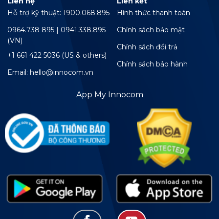
Liên hệ
Liên kết
Hỗ trợ kỹ thuật: 1900.068.895
Hình thức thanh toán
0964.738 895 | 0941.338.895
Chính sách bảo mật
(VN)
Chính sách đổi trả
+1 661 422 5036 (US & others)
Chính sách bảo hành
Email: hello@innocom.vn
App My Innocom