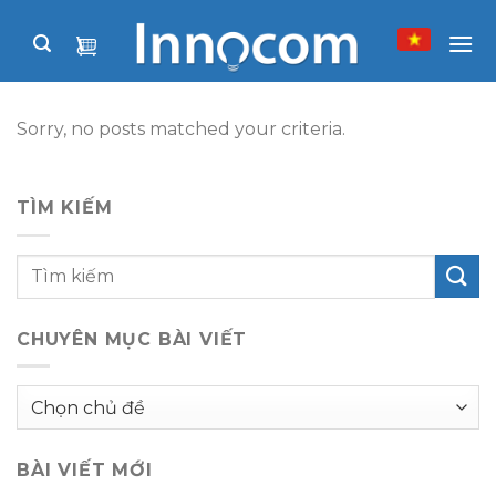
Skip
to
content
Sorry, no posts matched your criteria.
TÌM KIẾM
CHUYÊN MỤC BÀI VIẾT
Chuyên
mục
bài
BÀI VIẾT MỚI
viết