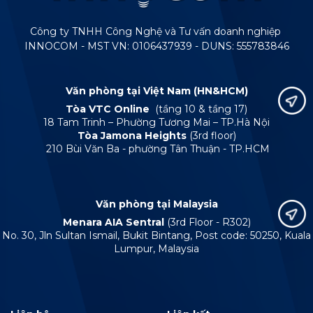
Công ty TNHH Công Nghệ và Tư vấn doanh nghiệp
INNOCOM - MST VN: 0106437939 - DUNS: 555783846
Văn phòng tại Việt Nam (HN&HCM)
Tòa VTC Online
(tầng 10 & tầng 17)
18 Tam Trinh – Phường Tương Mai – TP.Hà Nội
Tòa Jamona Heights
(3rd floor)
210 Bùi Văn Ba - phường Tân Thuận - TP.HCM
Văn phòng tại Malaysia
Menara AIA Sentral
(3rd Floor - R302)
No. 30, Jln Sultan Ismail, Bukit Bintang, Post code: 50250, Kuala
Lumpur, Malaysia