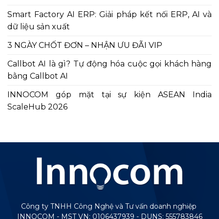
Smart Factory AI ERP: Giải pháp kết nối ERP, AI và
dữ liệu sản xuất
3 NGÀY CHỐT ĐƠN – NHẬN ƯU ĐÃI VIP
Callbot AI là gì? Tự động hóa cuộc gọi khách hàng
bằng Callbot AI
INNOCOM góp mặt tại sự kiện ASEAN India
ScaleHub 2026
Công ty TNHH Công Nghệ và Tư vấn doanh nghiệp
INNOCOM - MST VN: 0106437939 - DUNS: 555783846