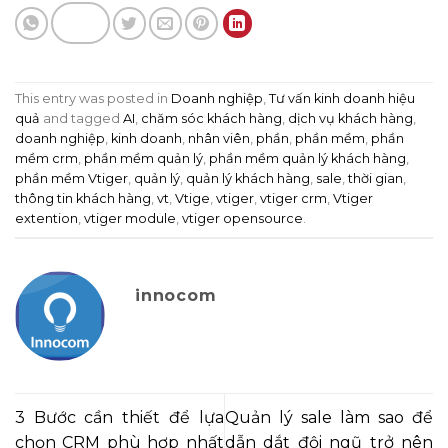
This entry was posted in
Doanh nghiệp
,
Tư vấn kinh doanh hiệu
quả
and tagged
AI
,
chăm sóc khách hàng
,
dịch vụ khách hàng
,
doanh nghiệp
,
kinh doanh
,
nhân viên
,
phần
,
phần mềm
,
phần
mềm crm
,
phần mềm quản lý
,
phần mềm quản lý khách hàng
,
phần mềm Vtiger
,
quản lý
,
quản lý khách hàng
,
sale
,
thời gian
,
thông tin khách hàng
,
vt
,
Vtige
,
vtiger
,
vtiger crm
,
Vtiger
extention
,
vtiger module
,
vtiger opensource
.
innocom
3 Bước cần thiết để lựa
Quản lý sale làm sao để
chọn CRM phù hợp nhất
dẫn dắt đội ngũ trở nên