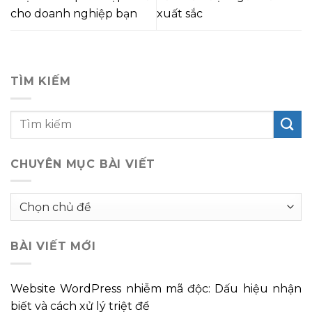
cho doanh nghiệp bạn
xuất sắc
TÌM KIẾM
CHUYÊN MỤC BÀI VIẾT
Chuyên
mục
bài
BÀI VIẾT MỚI
viết
Website WordPress nhiễm mã độc: Dấu hiệu nhận
biết và cách xử lý triệt để