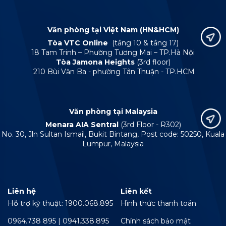
Văn phòng tại Việt Nam (HN&HCM)
Tòa VTC Online
(tầng 10 & tầng 17)
18 Tam Trinh – Phường Tương Mai – TP.Hà Nội
Tòa Jamona Heights
(3rd floor)
210 Bùi Văn Ba - phường Tân Thuận - TP.HCM
Văn phòng tại Malaysia
Menara AIA Sentral
(3rd Floor - R302)
No. 30, Jln Sultan Ismail, Bukit Bintang, Post code: 50250, Kuala
Lumpur, Malaysia
Liên hệ
Liên kết
Hỗ trợ kỹ thuật: 1900.068.895
Hình thức thanh toán
0964.738 895 | 0941.338.895
Chính sách bảo mật