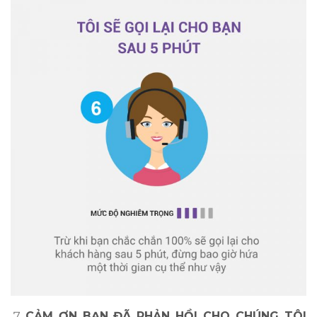
CẢM ƠN BẠN ĐÃ PHẢN HỒI CHO CHÚNG TÔI