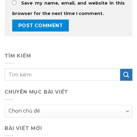
Save my name, email, and website in this
browser for the next time I comment.
TÌM KIẾM
CHUYÊN MỤC BÀI VIẾT
Chuyên
mục
bài
BÀI VIẾT MỚI
viết