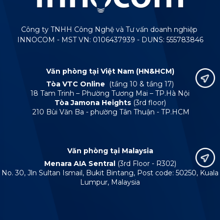
Công ty TNHH Công Nghệ và Tư vấn doanh nghiệp
INNOCOM - MST VN: 0106437939 - DUNS: 555783846
Văn phòng tại Việt Nam (HN&HCM)
Tòa VTC Online
(tầng 10 & tầng 17)
18 Tam Trinh – Phường Tương Mai – TP.Hà Nội
Tòa Jamona Heights
(3rd floor)
210 Bùi Văn Ba - phường Tân Thuận - TP.HCM
Văn phòng tại Malaysia
Menara AIA Sentral
(3rd Floor - R302)
No. 30, Jln Sultan Ismail, Bukit Bintang, Post code: 50250, Kuala
Lumpur, Malaysia