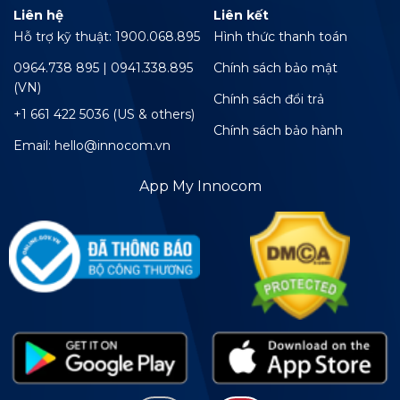
Liên hệ
Liên kết
Hỗ trợ kỹ thuật: 1900.068.895
Hình thức thanh toán
0964.738 895 | 0941.338.895
Chính sách bảo mật
(VN)
Chính sách đổi trả
+1 661 422 5036 (US & others)
Chính sách bảo hành
Email: hello@innocom.vn
App My Innocom