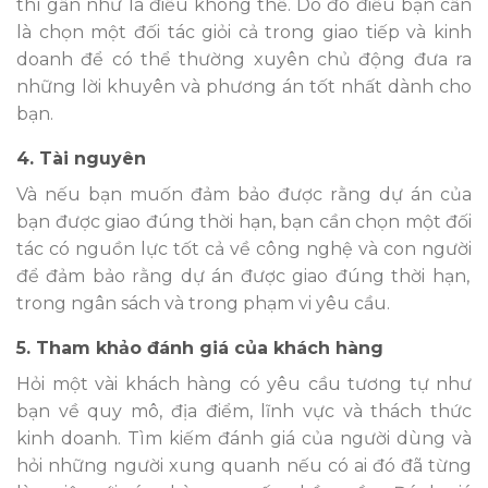
thì gần như là điều không thể. Do đó điều bạn cần
là chọn một đối tác giỏi cả trong giao tiếp và kinh
doanh để có thể thường xuyên chủ động đưa ra
những lời khuyên và phương án tốt nhất dành cho
bạn.
4. Tài nguyên
Và nếu bạn muốn đảm bảo được rằng dự án của
bạn được giao đúng thời hạn, bạn cần chọn một đối
tác có nguồn lực tốt cả về công nghệ và con ng
ư
ời
đ
ể
đ
ảm bảo rằng dự
án đư
ợ
c giao đúng
thời hạn,
trong ngân sách và trong phạm vi yêu cầu.
5. Tham khả
o đánh giá c
ủa khách hàng
Hỏi một vài khách hàng có yêu cầu
tương t
ự
như
b
ạn về
quy mô, đ
ị
a đi
ểm, lĩnh vực và thách thức
kinh doanh. Tìm kiế
m đánh giá c
ủ
a ngư
ời dùng và
hỏi những ng
ư
ời xung quanh nếu có ai
đ
ó
đ
ã từng