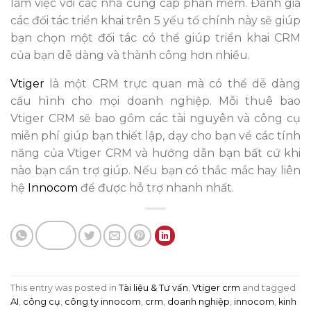
làm việc với các nhà cung cấp phần mềm.
Đánh giá
các đ
ối tác triển khai trên 5 yếu tố chính này sẽ giúp
bạn chọn một
đ
ối tác có thể giúp triển khai CRM
của bạn dễ
dàng và thành công hơn nhi
ều.
Vtiger
là một CRM trực quan mà có thể dễ dàng
cấu hình cho mọi doanh nghiệp. Mỗi thuê bao
Vtiger CRM sẽ bao gồm các tài nguyên và công cụ
miễn phí giúp bạn thiết lập, dạy cho bạn về
các tính
năng c
ủ
a Vtiger CRM và hư
ớng dẫn bạn bất cứ khi
nào bạn cần trợ giúp. Nếu bạn có thắc mắc hay liên
hệ
Innocom
để được hỗ trợ nhanh nhất.
This entry was posted in
Tài liệu & Tư vấn
,
Vtiger crm
and tagged
AI
,
công cụ
,
công ty innocom
,
crm
,
doanh nghiệp
,
innocom
,
kinh