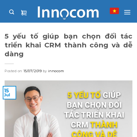
Skip
to
content
5 yếu tố giúp bạn chọn đối tác
triển khai CRM thành công và dễ
dàng
Posted on
15/07/2019
by
innocom
15
Jul