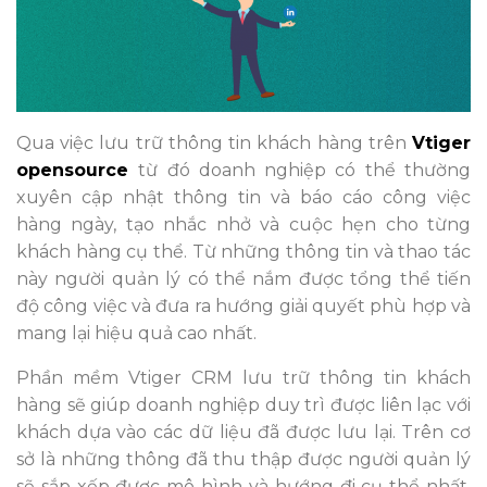
Qua việc lưu trữ thông tin khách hàng trên
V
tiger
opensource
từ đó doanh nghiệp có thể thường
xuyên cập nhật thông tin và báo cáo công việc
hàng ngày, tạo nhắc nhở và cuộc hẹn cho từng
khách hàng cụ thể. Từ những thông tin và thao tác
này người quản lý có thể nắm được tổng thể tiến
độ công việc và đưa ra hướng giải quyết phù hợp và
mang lại hiệu quả cao nhất.
Phần mềm Vtiger CRM lưu trữ thông tin khách
hàng sẽ giúp doanh nghiệp duy trì được liên lạc với
khách dựa vào các dữ liệu đã được lưu lại. Trên cơ
sở là những thông đã thu thập được người quản lý
sẽ sắp xếp được mô hình và hướng đi cụ thể nhất,