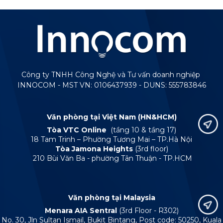
Công ty TNHH Công Nghệ và Tư vấn doanh nghiệp
INNOCOM - MST VN: 0106437939 - DUNS: 555783846
Văn phòng tại Việt Nam (HN&HCM)
Tòa VTC Online
(tầng 10 & tầng 17)
18 Tam Trinh – Phường Tương Mai – TP.Hà Nội
Tòa Jamona Heights
(3rd floor)
210 Bùi Văn Ba - phường Tân Thuận - TP.HCM
Văn phòng tại Malaysia
Menara AIA Sentral
(3rd Floor - R302)
No. 30, Jln Sultan Ismail, Bukit Bintang, Post code: 50250, Kuala