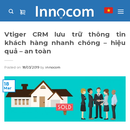
Skip
to
content
Vtiger CRM lưu trữ thông tin
khách hàng nhanh chóng – hiệu
quả – an toàn
Posted on
18/03/2019
by
innocom
18
Mar