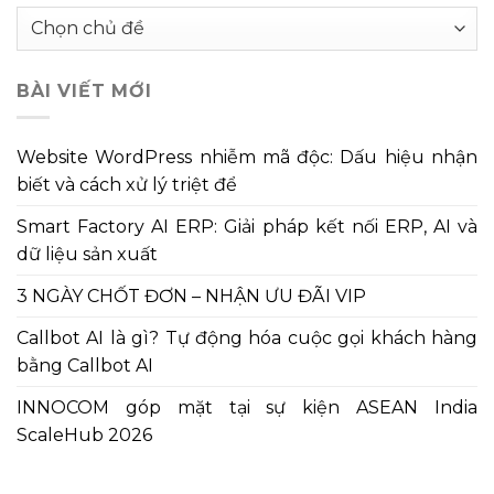
Chuyên
mục
bài
BÀI VIẾT MỚI
viết
Website WordPress nhiễm mã độc: Dấu hiệu nhận
biết và cách xử lý triệt để
Smart Factory AI ERP: Giải pháp kết nối ERP, AI và
dữ liệu sản xuất
3 NGÀY CHỐT ĐƠN – NHẬN ƯU ĐÃI VIP
Callbot AI là gì? Tự động hóa cuộc gọi khách hàng
bằng Callbot AI
INNOCOM góp mặt tại sự kiện ASEAN India
ScaleHub 2026