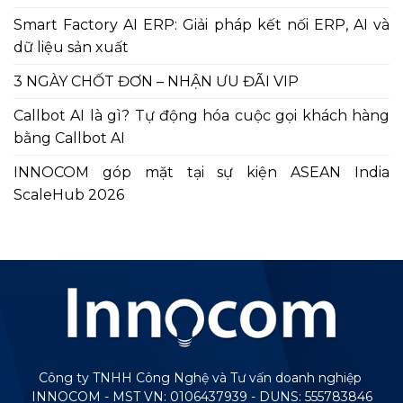
Smart Factory AI ERP: Giải pháp kết nối ERP, AI và
dữ liệu sản xuất
3 NGÀY CHỐT ĐƠN – NHẬN ƯU ĐÃI VIP
Callbot AI là gì? Tự động hóa cuộc gọi khách hàng
bằng Callbot AI
INNOCOM góp mặt tại sự kiện ASEAN India
ScaleHub 2026
Công ty TNHH Công Nghệ và Tư vấn doanh nghiệp
INNOCOM - MST VN: 0106437939 - DUNS: 555783846