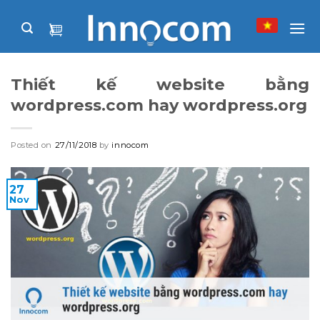
Skip
to
content
Thiết kế website bằng
wordpress.com hay wordpress.org
Posted on
27/11/2018
by
innocom
27
Nov