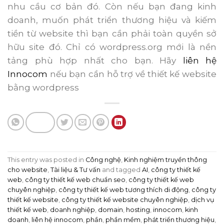
nhu cầu cơ bản đó. Còn nếu bạn đang kinh
doanh, muốn phát triển thương hiệu và kiếm
tiền từ website thì bạn cần phải toàn quyền sở
hữu site đó. Chỉ có wordpress.org mới là nền
tảng phù hợp nhất cho bạn. Hãy
liên hệ
Innocom
nếu bạn cần hỗ trợ về thiết kế website
bằng wordpress
This entry was posted in
Công nghệ
,
Kinh nghiệm truyền thông
cho website
,
Tài liệu & Tư vấn
and tagged
AI
,
công ty thiết kế
web
,
công ty thiết kế web chuẩn seo
,
công ty thiết kế web
chuyên nghiệp
,
công ty thiết kế web tương thích di động
,
công ty
thiết kế website
,
công ty thiết kế website chuyên nghiệp
,
dịch vụ
thiết kế web
,
doanh nghiệp
,
domain
,
hosting
,
innocom
,
kinh
doanh
,
liên hệ innocom
,
phần
,
phần mềm
,
phát triển thương hiệu
,