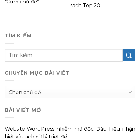
“Cụm chủ đề”
sách Top 20
TÌM KIẾM
CHUYÊN MỤC BÀI VIẾT
Chuyên
mục
bài
BÀI VIẾT MỚI
viết
Website WordPress nhiễm mã độc: Dấu hiệu nhận
biết và cách xử lý triệt để