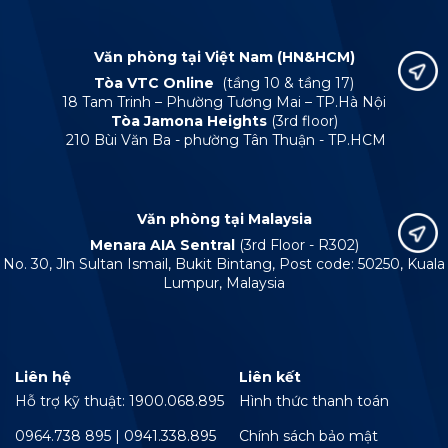
Văn phòng tại Việt Nam (HN&HCM)
Tòa VTC Online
(tầng 10 & tầng 17)
18 Tam Trinh – Phường Tương Mai – TP.Hà Nội
Tòa Jamona Heights
(3rd floor)
210 Bùi Văn Ba - phường Tân Thuận - TP.HCM
Văn phòng tại Malaysia
Menara AIA Sentral
(3rd Floor - R302)
No. 30, Jln Sultan Ismail, Bukit Bintang, Post code: 50250, Kuala
Lumpur, Malaysia
Liên hệ
Liên kết
Hỗ trợ kỹ thuật: 1900.068.895
Hình thức thanh toán
0964.738 895 | 0941.338.895
Chính sách bảo mật