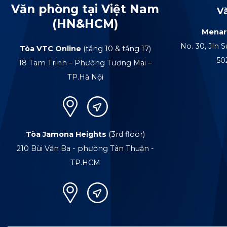
Văn phòng tại Việt Nam
V
(HN&HCM)
Menar
No. 30, Jln S
Tòa VTC Online
(tầng 10 & tầng 17)
50
18 Tam Trinh – Phường Tương Mai –
TP.Hà Nội
Tòa Jamona Heights
(3rd floor)
210 Bùi Văn Ba - phường Tân Thuận -
TP.HCM