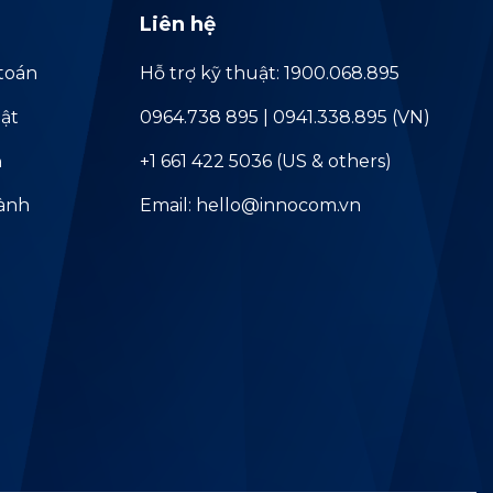
Liên hệ
toán
Hỗ trợ kỹ thuật: 1900.068.895
ật
0964.738 895 | 0941.338.895 (VN)
ả
+1 661 422 5036 (US & others)
hành
Email: hello@innocom.vn