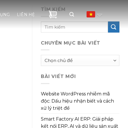
TÌM KIẾM
DỤNG
LIÊN HỆ
CHUYÊN MỤC BÀI VIẾT
Chuyên
mục
bài
BÀI VIẾT MỚI
viết
Website WordPress nhiễm mã
độc: Dấu hiệu nhận biết và cách
xử lý triệt để
Smart Factory AI ERP: Giải pháp
kết nối ERP, AI và dữ liệu sản xuất