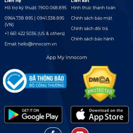
Liên hệ
Liên kết
Hỗ trợ kỹ thuật: 1900.068.895
Hình thức thanh toán
0964.738 895 | 0941.338.895
Chính sách bảo mật
(VN)
Chính sách đổi trả
+1 661 422 5036 (US & others)
Chính sách bảo hành
Email: hello@innocom.vn
App My Innocom