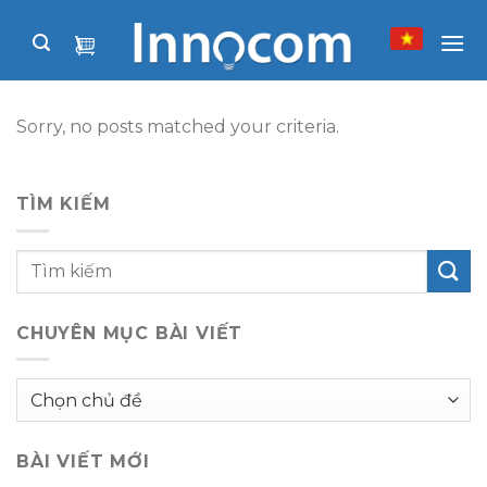
Skip
to
content
Sorry, no posts matched your criteria.
TÌM KIẾM
CHUYÊN MỤC BÀI VIẾT
Chuyên
mục
bài
BÀI VIẾT MỚI
viết