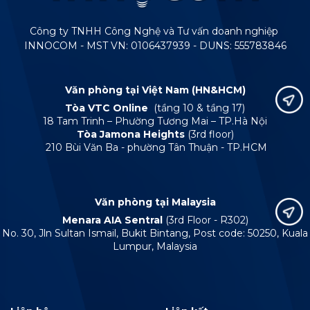
Công ty TNHH Công Nghệ và Tư vấn doanh nghiệp
INNOCOM - MST VN: 0106437939 - DUNS: 555783846
Văn phòng tại Việt Nam (HN&HCM)
Tòa VTC Online
(tầng 10 & tầng 17)
18 Tam Trinh – Phường Tương Mai – TP.Hà Nội
Tòa Jamona Heights
(3rd floor)
210 Bùi Văn Ba - phường Tân Thuận - TP.HCM
Văn phòng tại Malaysia
Menara AIA Sentral
(3rd Floor - R302)
No. 30, Jln Sultan Ismail, Bukit Bintang, Post code: 50250, Kuala
Lumpur, Malaysia