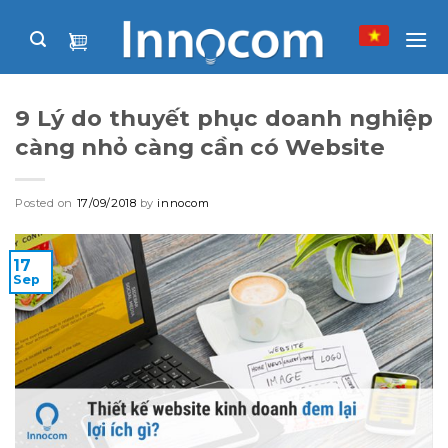
Skip
to
content
9 Lý do thuyết phục doanh nghiệp
càng nhỏ càng cần có Website
Posted on
17/09/2018
by
innocom
17
Sep