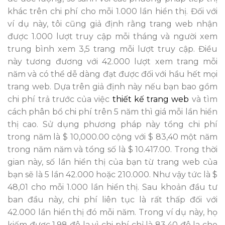
khác trên chi phí cho mỗi 1.000 lần hiển thị. Đối với
ví dụ này, tôi cũng giả định rằng trang web nhận
được 1.000 lượt truy cập mỗi tháng và người xem
trung bình xem 3,5 trang mỗi lượt truy cập. Điều
này tương đương với 42.000 lượt xem trang mỗi
năm và có thể dễ dàng đạt được đối với hầu hết mọi
trang web. Dựa trên giả định này nếu bạn bao gồm
chi phí trả trước của việc
thiết kế trang web
và tìm
cách phân bổ chi phí trên 5 năm thì giá mỗi lần hiển
thị cao. Sử dụng phương pháp này tổng chi phí
trong năm là $ 10,000.00 cộng với $ 83,40 một năm
trong năm năm và tổng số là $ 10.417.00. Trong thời
gian này, số lần hiển thị của bạn từ trang web của
bạn sẽ là 5 lần 42.000 hoặc 210.000. Như vậy tức là $
48,01 cho mỗi 1.000 lần hiển thị. Sau khoản đầu tư
ban đầu này, chi phí liên tục là rất thấp đối với
42.000 lần hiển thị đó mỗi năm. Trong ví dụ này, họ
kiếm được 1,98 đô la vì chi phí chỉ là 83,40 đô la cho