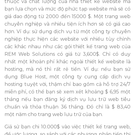
thuộc và chất lượng của nhà thiết kế website mà
bạn lựa chọn và mức độ phức tạp website mà sẽ có
giá dao động từ 2000 đến 15000 $. Một trang web
chuyên nghiệp và nhiều tiện ích hơn sẽ có giá cao
hơn. Ví dụ: sử dụng dịch vụ từ một công ty chuyên
nghiệp thực hiện các website với nhiều tùy chỉnh
các khác nhau như các gói thiết kế trang web của
REM Web Solutions có giá từ 3,600$. Chỉ có duy
nhất một khoản phí khác ngoài thiết kế website là
hosting, mà nó thì rất rẻ tiền. Ví dụ: nếu bạn sử
dụng Blue Host, một công ty cung cấp dịch vụ
hosting tuyệt vời, thậm chí bao gồm cả hỗ trợ 24/7
miễn phí, có thể bạn sẽ xem xét khoảng $ 6,95 một
tháng nếu bạn đăng ký dịch vụ lưu trữ web tiêu
chuẩn và thỏa thuận 36 tháng. Đó chỉ là $ 83,40
một năm cho trang web lưu trữ của bạn.
Giả sử bạn chi 10.000$ vào việc thiết kế trang web,
để ước lượng, so sánh với các phương pháp tiếp thị