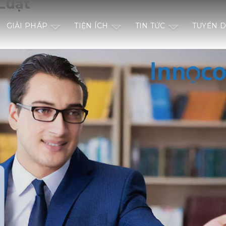
Luật
GIẢI PHÁP
TIỆN ÍCH
TIN TỨC
TUYỂN 