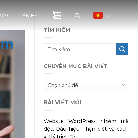
DỤNG
LIÊN HỆ
TÌM KIẾM
CHUYÊN MỤC BÀI VIẾT
Chuyên
mục
bài
BÀI VIẾT MỚI
viết
Website WordPress nhiễm mã
độc: Dấu hiệu nhận biết và cách
xử lý triệt để