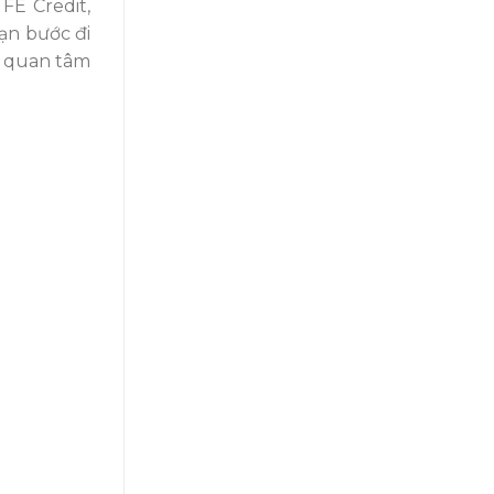
FE Credit,
bạn bước đi
m quan tâm