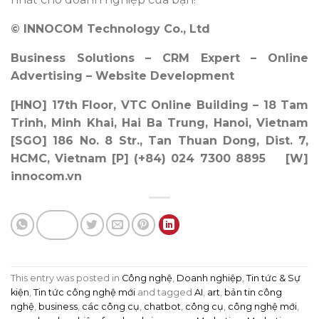
© INNOCOM Technology Co., Ltd
Business Solutions – CRM Expert – Online
Advertising – Website Development
[HNO] 17th Floor, VTC Online Building – 18 Tam
Trinh, Minh Khai, Hai Ba Trung, Hanoi, Vietnam
[SGO] 186 No. 8 Str., Tan Thuan Dong, Dist. 7,
HCMC, Vietnam [P] (+84) 024 7300 8895 [W]
innocom.vn
This entry was posted in
Công nghệ
,
Doanh nghiệp
,
Tin tức & Sự
kiện
,
Tin tức công nghệ mới
and tagged
AI
,
art
,
bản tin công
nghệ
,
business
,
các công cụ
,
chatbot
,
công cụ
,
công nghệ mới
,