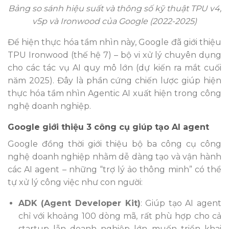
Bảng so sánh hiệu suất và thông số kỹ thuật TPU v4,
v5p và Ironwood của Google (2022-2025)
Để hiện thực hóa tầm nhìn này, Google đã giới thiệu
TPU Ironwood (thế hệ 7) – bộ vi xử lý chuyên dụng
cho các tác vụ AI quy mô lớn (dự kiến ra mắt cuối
năm 2025). Đây là phần cứng chiến lược giúp hiện
thực hóa tầm nhìn Agentic AI xuất hiện trong công
nghệ doanh nghiệp.
Google giới thiệu 3 công cụ giúp tạo AI agent
Google đồng thời giới thiệu bộ ba công cụ công
nghệ doanh nghiệp nhằm dễ dàng tạo và vận hành
các AI agent – những “trợ lý ảo thông minh” có thể
tự xử lý công việc như con người:
ADK (Agent Developer Kit)
: Giúp tạo AI agent
chỉ với khoảng 100 dòng mã, rất phù hợp cho cả
startup lẫn doanh nghiệp lớn muốn triển khai