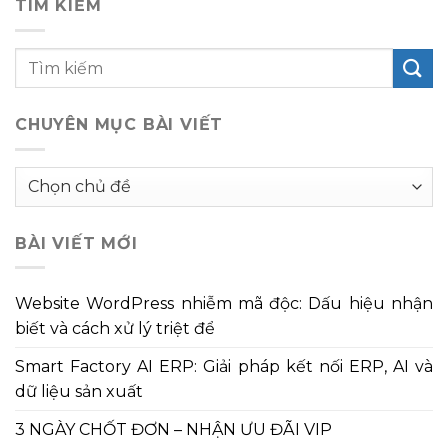
TÌM KIẾM
CHUYÊN MỤC BÀI VIẾT
Chuyên
mục
bài
BÀI VIẾT MỚI
viết
Website WordPress nhiễm mã độc: Dấu hiệu nhận
biết và cách xử lý triệt để
Smart Factory AI ERP: Giải pháp kết nối ERP, AI và
dữ liệu sản xuất
3 NGÀY CHỐT ĐƠN – NHẬN ƯU ĐÃI VIP