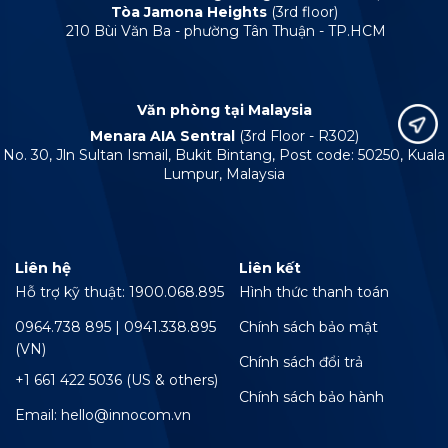
Tòa Jamona Heights
(3rd floor)
210 Bùi Văn Ba - phường Tân Thuận - TP.HCM
Văn phòng tại Malaysia
Menara AIA Sentral
(3rd Floor - R302)
No. 30, Jln Sultan Ismail, Bukit Bintang, Post code: 50250, Kuala
Lumpur, Malaysia
Liên hệ
Liên kết
Hỗ trợ kỹ thuật: 1900.068.895
Hình thức thanh toán
0964.738 895 | 0941.338.895
Chính sách bảo mật
(VN)
Chính sách đổi trả
+1 661 422 5036 (US & others)
Chính sách bảo hành
Email: hello@innocom.vn