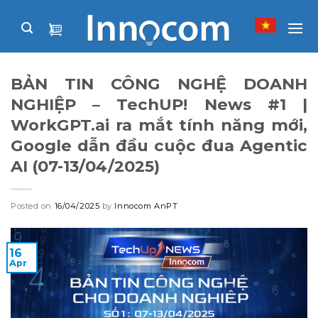
Skip
to
content
BẢN TIN CÔNG NGHỆ DOANH
NGHIỆP – TechUP! News #1 |
WorkGPT.ai ra mắt tính năng mới,
Google dẫn đầu cuộc đua Agentic
AI (07-13/04/2025)
Posted on
16/04/2025
by
Innocom AnPT
16
Apr