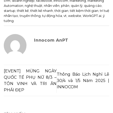
crm
,
doanh nghiệp
,
facebook
,
innocom
,
Marketing
,
Marketing
Automation
,
nghệ thuật
,
nhân viên
,
phần
,
quản lý
,
quảng cáo
,
startup
,
thiết kế
,
thiết kế nhanh
,
thời gian
,
tiết kiệm thời gian
,
trí tuệ
nhân tạo
,
truyền thông
,
tự động hóa
,
vt
,
website
,
WorkGPT.ai
,
ý
tưởng
.
Innocom AnPT
[EVENT] MỪNG NGÀY
Thông Báo Lịch Nghỉ Lễ
QUỐC TẾ PHỤ NỮ 8/3 –
30/4 và 1/5 Năm 2025 |
TÔN VINH VÀ TRI ÂN
INNOCOM
PHÁI ĐẸP