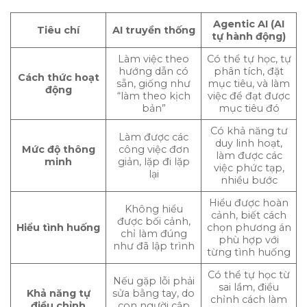
Agentic AI (AI
Tiêu chí
AI truyền thống
tự hành động)
Làm việc theo
Có thể tự học, tự
hướng dẫn có
phân tích, đặt
Cách thức hoạt
sẵn, giống như
mục tiêu, và làm
động
“làm theo kịch
việc để đạt được
bản”
mục tiêu đó
Có khả năng tư
Làm được các
duy linh hoạt,
Mức độ thông
công việc đơn
làm được các
minh
giản, lặp đi lặp
việc phức tạp,
lại
nhiều bước
Hiểu được hoàn
Không hiểu
cảnh, biết cách
được bối cảnh,
Hiểu tình huống
chọn phương án
chỉ làm đúng
phù hợp với
như đã lập trình
từng tình huống
Có thể tự học từ
Nếu gặp lỗi phải
sai lầm, điều
Khả năng tự
sửa bằng tay, do
chỉnh cách làm
điều chỉnh
con người cập