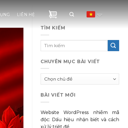
DỤNG
LIÊN HỆ
TÌM KIẾM
CHUYÊN MỤC BÀI VIẾT
Chuyên
mục
bài
BÀI VIẾT MỚI
viết
Website WordPress nhiễm mã
độc: Dấu hiệu nhận biết và cách
xử lý triệt để