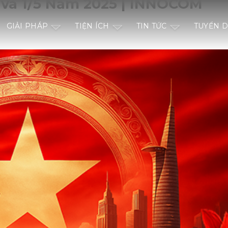
 và 1/5 Năm 2025 | INNOCOM
GIẢI PHÁP
TIỆN ÍCH
TIN TỨC
TUYỂN 