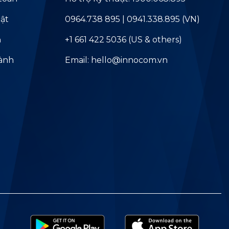
ật
0964.738 895 | 0941.338.895 (VN)
ả
+1 661 422 5036 (US & others)
hành
Email: hello@innocom.vn