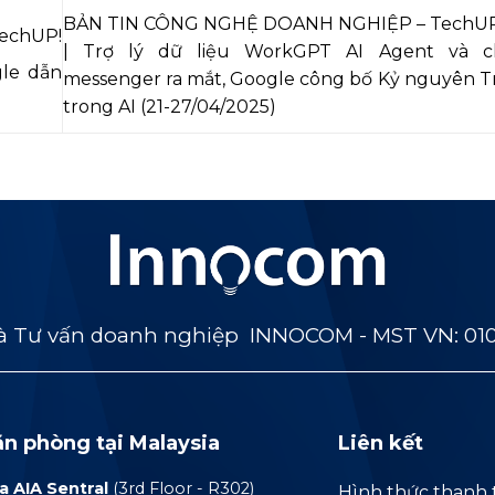
BẢN TIN CÔNG NGHỆ DOANH NGHIỆP – TechUP
echUP!
| Trợ lý dữ liệu WorkGPT AI Agent và c
gle dẫn
messenger ra mắt, Google công bố Kỷ nguyên T
trong AI (21-27/04/2025)
 Tư vấn doanh nghiệp INNOCOM - MST VN: 01
ăn phòng tại Malaysia
Liên kết
a AIA Sentral
(3rd Floor - R302)
Hình thức thanh 