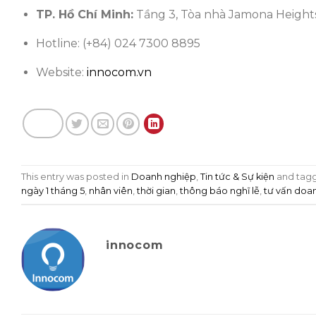
TP. Hồ Chí Minh:
Tầng 3, Tòa nhà Jamona Heights
Hotline: (+84) 024 7300 8895
Website:
innocom.vn
This entry was posted in
Doanh nghiệp
,
Tin tức & Sự kiện
and tag
ngày 1 tháng 5
,
nhân viên
,
thời gian
,
thông báo nghĩ lễ
,
tư vấn doa
innocom