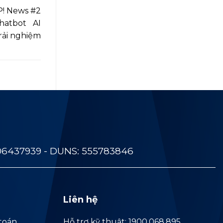
! News #2
hatbot AI
rải nghiệm
06437939 - DUNS: 555783846
Liên hệ
toán
Hỗ trợ kỹ thuật: 1900.068.895