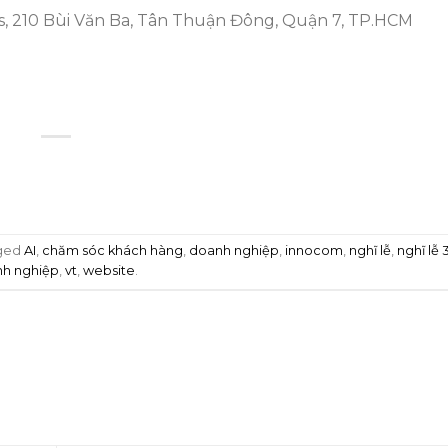
, 210 Bùi Văn Ba, Tân Thuận Đông, Quận 7, TP.HCM
ged
AI
,
chăm sóc khách hàng
,
doanh nghiệp
,
innocom
,
nghĩ lễ
,
nghĩ lễ 
nh nghiệp
,
vt
,
website
.