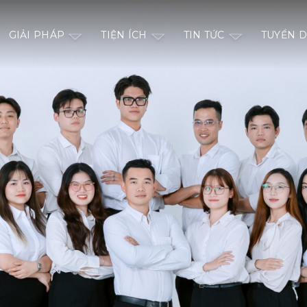
GIẢI PHÁP
TIỆN ÍCH
TIN TỨC
TUYỂN 