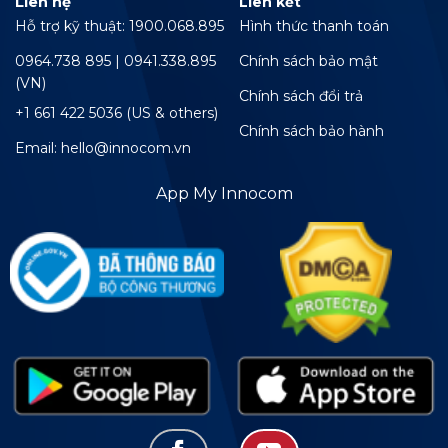
Liên hệ
Liên kết
Hỗ trợ kỹ thuật: 1900.068.895
Hình thức thanh toán
0964.738 895 | 0941.338.895
Chính sách bảo mật
(VN)
Chính sách đổi trả
+1 661 422 5036 (US & others)
Chính sách bảo hành
Email: hello@innocom.vn
App My Innocom