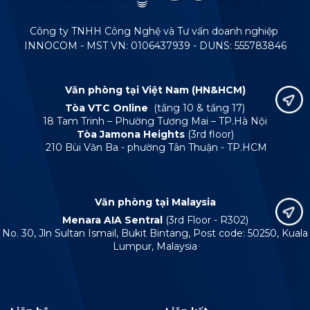
Công ty TNHH Công Nghệ và Tư vấn doanh nghiệp
INNOCOM - MST VN: 0106437939 - DUNS: 555783846
Văn phòng tại Việt Nam (HN&HCM)
Tòa VTC Online
(tầng 10 & tầng 17)
18 Tam Trinh – Phường Tương Mai – TP.Hà Nội
Tòa Jamona Heights
(3rd floor)
210 Bùi Văn Ba - phường Tân Thuận - TP.HCM
Văn phòng tại Malaysia
Menara AIA Sentral
(3rd Floor - R302)
No. 30, Jln Sultan Ismail, Bukit Bintang, Post code: 50250, Kuala
Lumpur, Malaysia