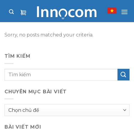
Skip
to
content
Sorry, no posts matched your criteria.
TÌM KIẾM
CHUYÊN MỤC BÀI VIẾT
Chuyên
mục
bài
BÀI VIẾT MỚI
viết